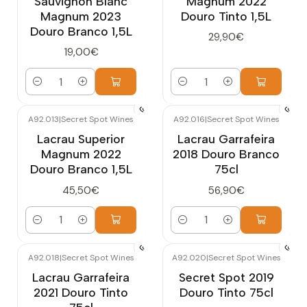
Sauvignon Blanc
Magnum 2022
Magnum 2023
Douro Tinto 1,5L
Douro Branco 1,5L
29,90€
19,00€
Quantidade
Quantidade
A92.013
|
Secret Spot Wines
A92.016
|
Secret Spot Wines
Lacrau Superior
Lacrau Garrafeira
Magnum 2022
2018 Douro Branco
Douro Branco 1,5L
75cl
45,50€
56,90€
Quantidade
Quantidade
A92.018
|
Secret Spot Wines
A92.020
|
Secret Spot Wines
Lacrau Garrafeira
Secret Spot 2019
2021 Douro Tinto
Douro Tinto 75cl