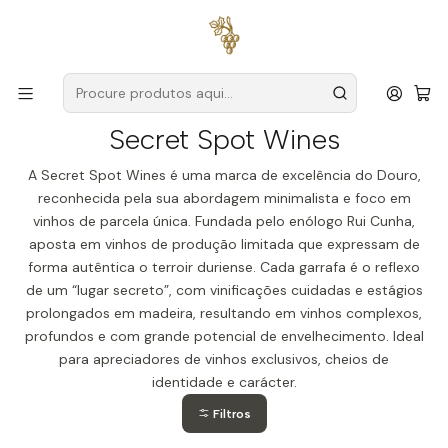
Entregas grátis
para encomendas a partir de
59€ (Portugal
Continental)
Início
Produtores
Douro
Secret Spot Wines
Secret Spot Wines
A Secret Spot Wines é uma marca de excelência do Douro,
reconhecida pela sua abordagem minimalista e foco em
vinhos de parcela única. Fundada pelo enólogo Rui Cunha,
aposta em vinhos de produção limitada que expressam de
forma autêntica o terroir duriense. Cada garrafa é o reflexo
de um “lugar secreto”, com vinificações cuidadas e estágios
prolongados em madeira, resultando em vinhos complexos,
profundos e com grande potencial de envelhecimento. Ideal
para apreciadores de vinhos exclusivos, cheios de
identidade e carácter.
Filtros