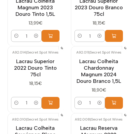
Lacrau Colheita
Lacrau Superior
Magnum 2023
2023 Douro Branco
Douro Tinto 1,5L
75cl
13,99€
18,15€
Quantidade
Quantidade
A92.014
|
Secret Spot Wines
A92.011
|
Secret Spot Wines
Lacrau Superior
Lacrau Colheita
2022 Douro Tinto
Chardonnay
75cl
Magnum 2024
Douro Branco 1,5L
18,15€
18,90€
Quantidade
Quantidade
A92.010
|
Secret Spot Wines
A92.008
|
Secret Spot Wines
Lacrau Colheita
Lacrau Reserva