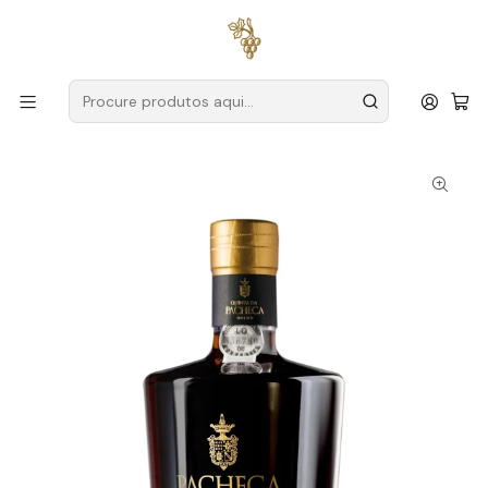
Entregas grátis
para encomendas a partir de
59€ (Portugal
Continental)
Início
Produtores
Douro
Quinta da Pacheca
Quinta da Pacheca Porto 50 Anos 75cl