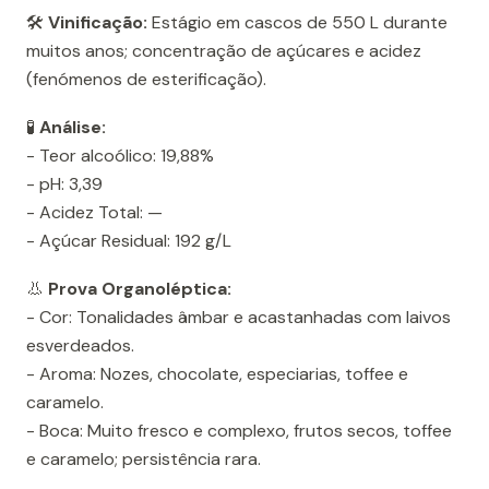
🛠️
Vinificação:
Estágio em cascos de 550 L durante
muitos anos; concentração de açúcares e acidez
(fenómenos de esterificação).
🧪
Análise:
- Teor alcoólico: 19,88%
- pH: 3,39
- Acidez Total: —
- Açúcar Residual: 192 g/L
👃
Prova Organoléptica:
- Cor: Tonalidades âmbar e acastanhadas com laivos
esverdeados.
- Aroma: Nozes, chocolate, especiarias, toffee e
caramelo.
- Boca: Muito fresco e complexo, frutos secos, toffee
e caramelo; persistência rara.