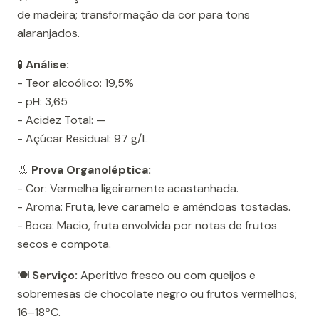
de madeira; transformação da cor para tons
alaranjados.
🧪
Análise:
- Teor alcoólico: 19,5%
- pH: 3,65
- Acidez Total: —
- Açúcar Residual: 97 g/L
👃
Prova Organoléptica:
- Cor: Vermelha ligeiramente acastanhada.
- Aroma: Fruta, leve caramelo e amêndoas tostadas.
- Boca: Macio, fruta envolvida por notas de frutos
secos e compota.
🍽️
Serviço:
Aperitivo fresco ou com queijos e
sobremesas de chocolate negro ou frutos vermelhos;
16–18ºC.