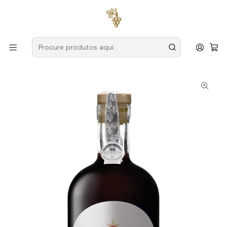
Entregas grátis
para encomendas a partir de
59€ (Portugal
Continental)
Início
Produtores
Douro
Quinta da Pacheca
Quinta da Pacheca Porto Tawny 75cl