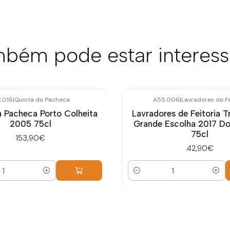
bém pode estar interes
2.016
|
Quinta da Pacheca
A55.006
|
Lavradores de Fe
a Pacheca Porto Colheita
Lavradores de Feitoria 
2005 75cl
Grande Escolha 2017 Do
75cl
153,90€
42,90€
Quantidade