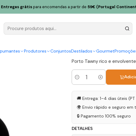
heca Porto Reserva Tawny 75cl
Entregas grátis
para encomendas a partir de
59€ (Portugal Continent
Quinta da 
Tawny 75cl
|
spumantes
Produtores
Conjuntos
Destilados
Gourmet
Promoçõe
Porto Tawny rico e envolvente,
Adici
Quantidade
🚚 Entrega: 1–4 dias úteis (P
🌍 Envio rápido e seguro em 
🔒 Pagamento 100% seguro
DETALHES