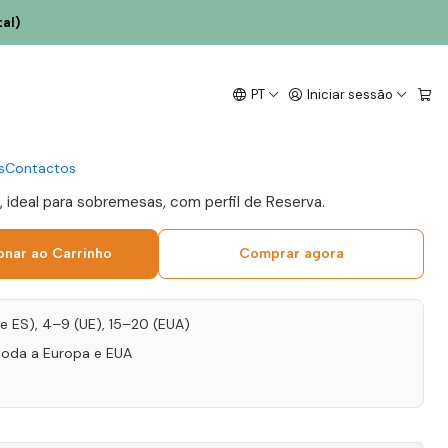
al)
Pacheca Porto Reserva
PT
Iniciar sessão
s
Contactos
 ideal para sobremesas, com perfil de Reserva.
onar ao Carrinho
Comprar agora
T e ES), 4–9 (UE), 15–20 (EUA)
toda a Europa e EUA