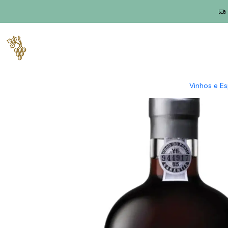
Início
Produtores
Douro
Quinta da Pacheca
Quinta da Pac
Vinhos e E