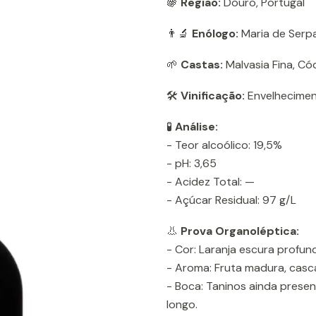
🍇
Região:
Douro, Portugal
👨‍🔬
Enólogo:
Maria de Serpa
🌱
Castas:
Malvasia Fina, Có
🛠️
Vinificação:
Envelhecimen
🧪
Análise:
- Teor alcoólico: 19,5%
- pH: 3,65
- Acidez Total: —
- Açúcar Residual: 97 g/L
👃
Prova Organoléptica:
- Cor: Laranja escura profun
- Aroma: Fruta madura, casca
- Boca: Taninos ainda present
longo.