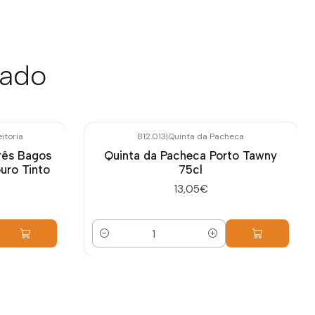
sado
itoria
B12.013
|
Quinta da Pacheca
Três Bagos
Quinta da Pacheca Porto Tawny
uro Tinto
75cl
13,05€
Quantidade