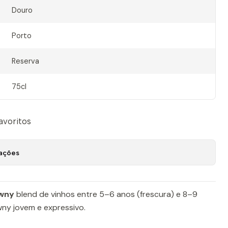
Douro
Porto
Reserva
75cl
favoritos
zações
awny
blend de vinhos entre 5–6 anos (frescura) e 8–9
wny jovem e expressivo.