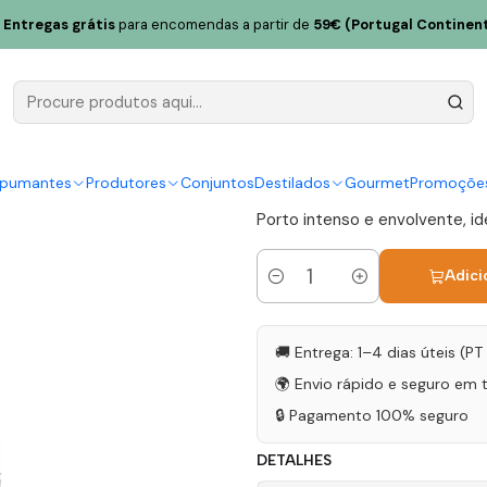
o Vintage Ocean Aged 75cl
Entregas grátis
para encomendas a partir de
59€ (Portugal Continent
Van Zellers
Ocean Aged
|
spumantes
Produtores
Conjuntos
Destilados
Gourmet
Promoçõe
Porto intenso e envolvente, ide
Adici
Quantidade
🚚 Entrega: 1–4 dias úteis (P
🌍 Envio rápido e seguro em 
🔒 Pagamento 100% seguro
DETALHES