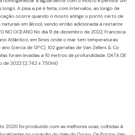
 a homogeneizar a aguardente com o mosto e permitir um
longo. A pisa a pé é feita, com intervalos, ao longo de
ﬁ cação ocorre quando o mosto atinge o ponto certo de
naturais em álcool, sendo então adicionada a restante
O NO OCEANO No dia 9 de dezembro de 2022, Francisca
ano Atlântico, em Sines onde o mar tem temperaturas
ano (cerca de 13ºC), 102 garrafas de Van Zellers & Co
afas foram levadas a 10 metros de profundidade. DATA DE
de 2022 (2.742 x 750ml)
to 2020 foi produzido com as melhores uvas, colhidas à
 localizadas no coração do Vale do Douro. Os Portos Van