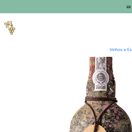
Início
Produtores
Douro
Van Zellers
Van Zellers & Co Port
Vinhos e E