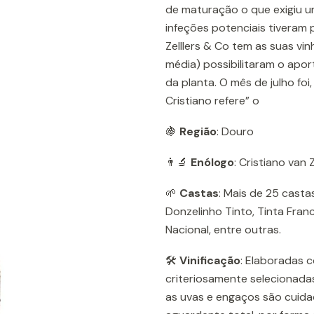
de maturação o que exigiu u
infeções potenciais tiveram
Zelllers & Co tem as suas vi
média) possibilitaram o apo
da planta. O mês de julho fo
Cristiano refere” o
🍇
Região
: Douro
👨‍🔬
Enólogo
: Cristiano van 
🌱
Castas
: Mais de 25 casta
Donzelinho Tinto, Tinta Franc
Nacional, entre outras.
🛠️
Vinificação
: Elaboradas c
criteriosamente selecionad
as uvas e engaços são cuid