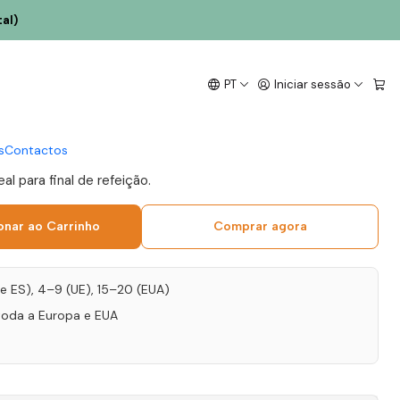
al)
 & Co Porto Vintage
PT
Iniciar sessão
 75cl
s
Contactos
al para final de refeição.
onar ao Carrinho
Comprar agora
T e ES), 4–9 (UE), 15–20 (EUA)
toda a Europa e EUA