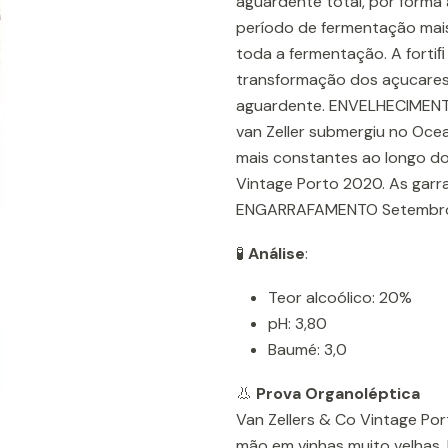
aguardente total, por forma
período de fermentação mais 
toda a fermentação. A forti
transformação dos açucares 
aguardente. ENVELHECIMENT
van Zeller submergiu no Oce
mais constantes ao longo do 
Vintage Porto 2020. As garr
ENGARRAFAMENTO Setembro 
🧪
Análise
:
Teor alcoólico: 20%
pH: 3,80
Baumé: 3,0
👃
Prova Organoléptica
Van Zellers & Co Vintage Por
mão em vinhas muito velhas,