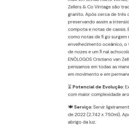
Zellers & Co Vintage são tr
granito. Após cerca de três
preservando assim a intensi
compota e notas de cassis. 
como notas de ﬁ go surgem 
envelhecimento oceânico, o v
de nozes e um ﬁ nal achoco
ENÓLOGOS Cristiano van Zel
pensamos em todas as maneira
em movimento e em permane
⏳
Potencial de Evolução
: 
com maior complexidade aro
🍽️
Serviço
: Servir ligeiram
de 2022 (2.742 x 750ml). Ap
abrigo da luz.