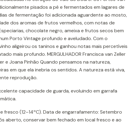
adicionalmente pisados a pé e fermentados em lagares de
 dias de fermentação foi adicionada aguardente ao mosto,
dade dos aromas de frutos vermelhos, com notas de
Especiarias, chocolate negro, ameixa e frutos secos bem
num Porto Vintage profundo e aveludado. Com o
inho aligeirou os taninos e ganhou notas mais percetíveis
latado mais profundo. MERGULHADOR Francisca van Zeller
ler e Joana Pinhão Quando pensamos na natureza,
s em que ela inebria os sentidos. A natureza está viva,
nte reprodução.
Excelente capacidade de guarda, evoluindo em garrafa
mática.
ente fresco (12–14ºC). Data de engarrafamento: Setembro
ós aberto, conservar bem fechado em local fresco e ao