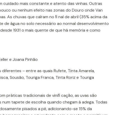
m cuidado mais constante e atento das vinhas. Outras
 pouco ou nenhum efeito nas zonas do Douro onde Van
nhas. As chuvas que caíram no ﬁ nal de abril (35% acima da
rte de água no solo necessário ao normal desenvolvimento
i, desde 1931 o mais quente de que há memória e como
Zeller e Joana Pinhão
s diferentes – entre as quais Rufete, Tinta Amarela,
isca, Sousão, Touriga Franca, Tinta Roriz e Touriga
om práticas tradicionais de viniﬁ cação, as uvas são
as num tapete de escolha quando chegam á adega. Todas
adosamente pisados a pé, adicionando-se 15% da