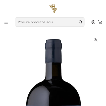
Entregas grátis
para encomendas a partir de
59€ (Portugal
Continental)
Início
Produtores
Douro
Van Zellers
Van Zellers & Co Porto Reserva Tawny 75cl