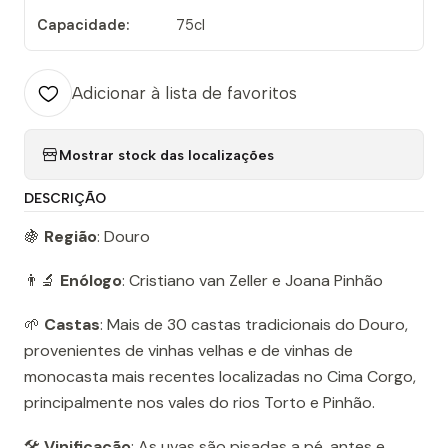
Capacidade:
75cl
Adicionar à lista de favoritos
Mostrar stock das localizações
DESCRIÇÃO
🍇
Região
: Douro
👨‍🔬
Enólogo
: Cristiano van Zeller e Joana Pinhão
🌱
Castas
: Mais de 30 castas tradicionais do Douro,
provenientes de vinhas velhas e de vinhas de
monocasta mais recentes localizadas no Cima Corgo,
principalmente nos vales do rios Torto e Pinhão.
🛠️
Vinificação
: As uvas são pisadas a pé, antes e