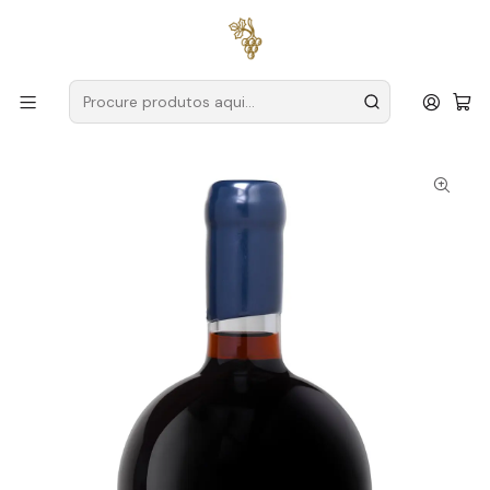
Entregas grátis
para encomendas a partir de
59€ (Portugal
Continental)
Início
Produtores
Douro
Van Zellers
Van Zellers & Co Porto 40 Anos 75cl