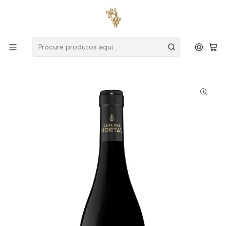
Entregas grátis
para encomendas a partir de
59€ (Portugal
Continental)
Início
Produtores
Douro
Casa das Hortas (Douro)
Casa das Hortas Cabeça de Gaio Reserva Cx. Mad. Douro
Tinto 18L