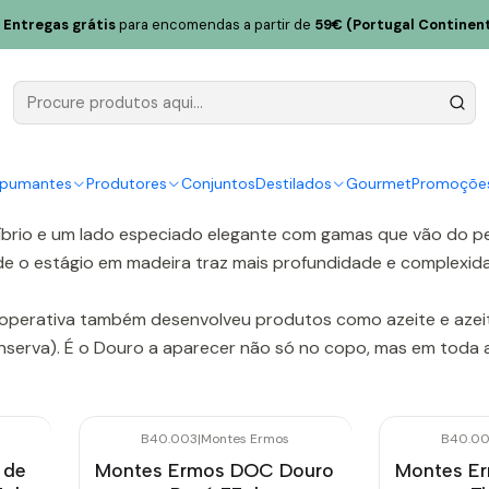
Entregas grátis
para encomendas a partir de
59€ (Portugal Continent
Montes Ermos
es Ermos é a face mais “gourmet” da Adega Cooperativa local
empo, foi modernizando a forma de trabalhar sem perder o sot
spumantes
Produtores
Conjuntos
Destilados
Gourmet
Promoçõe
uilíbrio e um lado especiado elegante com gamas que vão do p
e o estágio em madeira traz mais profundidade e complexid
cooperativa também desenvolveu produtos como azeite e azeit
nserva). É o Douro a aparecer não só no copo, mas em toda a
B40.003
|
Montes Ermos
B40.0
 de
Montes Ermos DOC Douro
Montes E