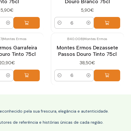
nto 75cl
Douro Branco 75cl
5,90€
5,90€
Quantidade
7
|
Montes Ermos
B40.008
|
Montes Ermos
rmos Garrafeira
Montes Ermos Dezassete
ouro Tinto 75cl
Passos Douro Tinto 75cl
20,90€
38,50€
Quantidade
conhecido pela sua frescura, elegância e autenticidade.
tores de referência e histórias únicas de cada região.