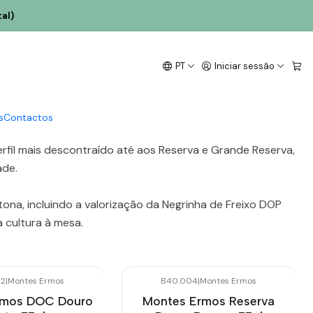
al)
PT
Iniciar sessão
, uma casa com raízes cooperativas (fundada em 1959) e
aque do território.
s
Contactos
erfil mais descontraído até aos Reserva e Grande Reserva,
ade.
ona, incluindo a valorização da Negrinha de Freixo DOP
 cultura à mesa.
02
|
Montes Ermos
B40.004
|
Montes Ermos
rmos DOC Douro
Montes Ermos Reserva