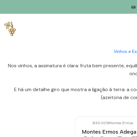
Início
Produtores
Douro
Montes Ermos
Nascida em Freixo de Espada à Cinta, no Douro, a Mont
que, ao longo do t
Vinhos e E
Nos vinhos, a assinatura é clara: fruta bem presente, eq
ond
E há um detalhe giro que mostra a ligação à terra: a 
(azeitona de co
B40.001
|
Montes Ermos
Montes Ermos Adega