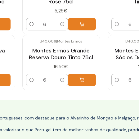
5cl
Rosé 75cl
Ti
5,25€
Quantidade
Quantidade
B40.006
|
Montes Ermos
B40.00
va
Montes Ermos Grande
Montes E
Reserva Douro Tinto 75cl
Sócios D
16,50€
Quantidade
Quantidade
portugueses, com destaque para o Alvarinho de Monção e Melgaço, re
 valorizar o que Portugal tem de melhor: vinhos de qualidade, produ