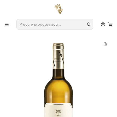
Entregas grátis
para encomendas a partir de
59€ (Portugal
Continental)
Início
Produtores
Douro
Montes Ermos
Montes Ermos Reserva Douro Branco 75cl