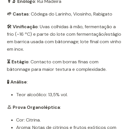
👨‍🔬 Enólogo
: Rui Madeira
🌱 Castas
: Códega do Larinho, Viosinho, Rabigato
🛠️ Vinificação
: Uvas colhidas à mão, fermentação a
frio (~16 ºC) e parte do lote com fermentação/estágio
em barrica usada com bâtonnage; lote final com vinho
em inox.
⏳ Estágio
: Contacto com borras finas com
bâtonnage para maior textura e complexidade.
🧪 Análise
:
Teor alcoólico: 13,5% vol.
👃 Prova Organoléptica
:
Cor: Citrina.
Aroma: Notas de citrinos e frutos exóticos com