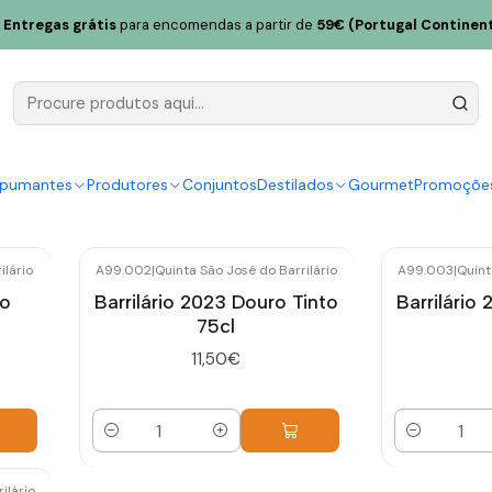
Entregas grátis
para encomendas a partir de
59€ (Portugal Continent
inta São José do Barrilá
tórica localizada em Armamar, no coração do Douro Vinhateir
também inclui a Quinta da Pacheca).
spumantes
Produtores
Conjuntos
Destilados
Gourmet
Promoçõe
ilário
A99.002
|
Quinta São José do Barrilário
A99.003
|
Quint
ro
Barrilário 2023 Douro Tinto
Barrilário
75cl
11,50€
Quantidade
Quantidade
ilário