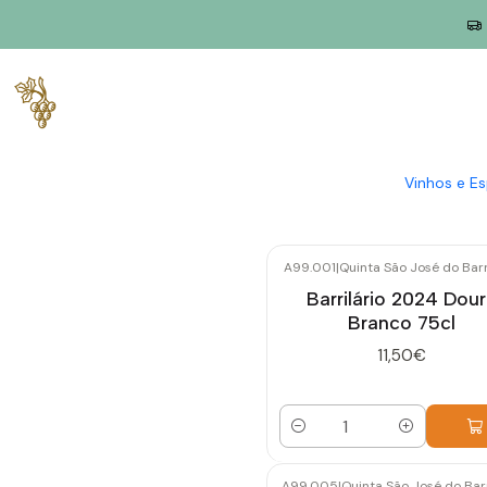
Início
Produtores
Douro
Quinta São José do Barrilário
Qu
A Quinta São José do Barrilário é uma propriedade his
Vinhos e E
A99.001
|
Quinta São José do Barr
Barrilário 2024 Dou
Branco 75cl
11,50€
Quantidade
A99.005
|
Quinta São José do Barr