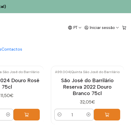
al)
rio
PT
Iniciar sessão
o, atualmente integrada no grupo Terras & Terroir (que
s
Contactos
a São José do Barrilário
A99.004
|
Quinta São José do Barrilário
 2024 Douro Rosé
São José do Barrilário
75cl
Reserva 2022 Douro
Branco 75cl
11,50€
32,05€
Quantidade