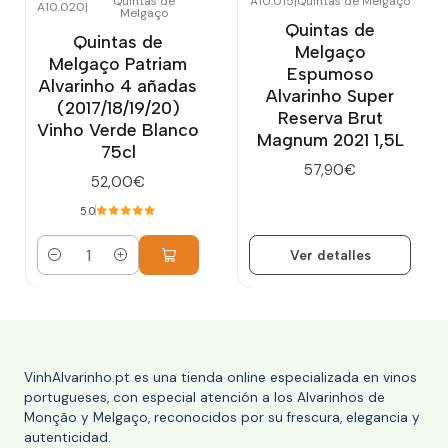
Quintas de
A10.015
|
Quintas de Melgaço
A10.020
|
Melgaço
Agotado
Quintas de
Quintas de
Melgaço
Melgaço Patriam
Espumoso
Alvarinho 4 añadas
Alvarinho Super
(2017/18/19/20)
Reserva Brut
Vinho Verde Blanco
Magnum 2021 1,5L
75cl
57,90€
52,00€
5.0
Ver detalles
Cantidad
VinhAlvarinho.pt es una tienda online especializada en vinos
portugueses, con especial atención a los Alvarinhos de
Monção y Melgaço, reconocidos por su frescura, elegancia y
autenticidad.