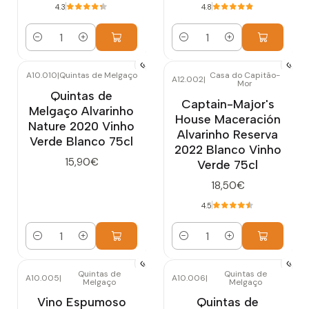
4.3
4.8
Cantidad
Cantidad
A10.010
|
Quintas de Melgaço
Casa do Capitão-
A12.002
|
Mor
Quintas de
Captain-Major's
Melgaço Alvarinho
House Maceración
Nature 2020 Vinho
Alvarinho Reserva
Verde Blanco 75cl
2022 Blanco Vinho
15,90€
Verde 75cl
18,50€
4.5
Cantidad
Cantidad
Quintas de
Quintas de
A10.005
|
A10.006
|
Melgaço
Melgaço
Vino Espumoso
Quintas de