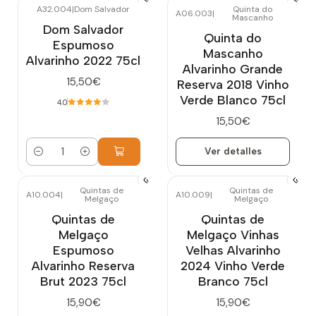
A32.004
|
Dom Salvador
Quinta do
A06.003
|
Mascanho
Agotado
Dom Salvador
Quinta do
Espumoso
Mascanho
Alvarinho 2022 75cl
Alvarinho Grande
15,50€
Reserva 2018 Vinho
Verde Blanco 75cl
4.0
15,50€
Ver detalles
Cantidad
Quintas de
Quintas de
A10.004
|
A10.009
|
Melgaço
Melgaço
Quintas de
Quintas de
Melgaço
Melgaço Vinhas
Espumoso
Velhas Alvarinho
Alvarinho Reserva
2024 Vinho Verde
Brut 2023 75cl
Branco 75cl
15,90€
15,90€