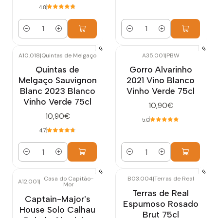
4.8
Cantidad
Cantidad
A10.018
|
Quintas de Melgaço
A35.001
|
PBW
Quintas de
Gorro Alvarinho
Melgaço Sauvignon
2021 Vino Blanco
Blanc 2023 Blanco
Vinho Verde 75cl
Vinho Verde 75cl
10,90€
10,90€
5.0
4.7
Cantidad
Cantidad
Casa do Capitão-
B03.004
|
Terras de Real
A12.001
|
Mor
Terras de Real
Captain-Major's
Espumoso Rosado
House Solo Calhau
Brut 75cl