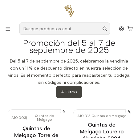
Envío gratuito
para pedidos superiores a
59 € (Portugal
continental)
Inicio
Promoción del 5 al 7 de septiembre de 2025
Promoción del 5 al 7 de
septiembre de 2025
Del 5 al 7 de septiembre de 2025, celebramos la vendimia
con un 11 % de descuento directo en nuestra selección de
vinos. Es el momento perfecto para reabastecer tu bodega,
sin códigos ni complicaciones.
Filtros
Quintas de
A10.013
|
Quintas de Melgaço
A10.003
|
Melgaço
-10%
OFF
Agotado
Quintas de
Quintas de
Melgaço Loureiro
Melgaço Torre de