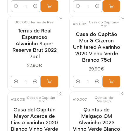
Cantidad
Cantidad
B03.003
|
Terras de Real
Casa do Capitão-
A12.005
|
Mor
Terras de Real
Casa do Capitão
Espumoso
Mor & Cizeron
Alvarinho Super
Unfiltered Alvarinho
Reserva Brut 2022
2020 Vinho Verde
75cl
Branco 75cl
22,90€
29,90€
Cantidad
Cantidad
Casa do Capitão-
Quintas de
A12.003
|
A10.007
|
Mor
Melgaço
Casa del Capitán
Quintas de
Mayor Acerca de
Melgaço QM
Lias Alvarinho 2020
Alvarinho 2023
Blanco Vinho Verde
Vinho Verde Blanco