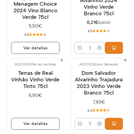
Alvarinho 2024
Menagem Choice
Vinho Verde
2024 Vino Blanco
Branco 75cl
Verde 75cl
6,21€
6,90€
5,50€
4.0
4.4
Ver detalles
Cantidad
B03.005
|
Terras de Real
A32.002
|
Dom Salvador
Agotado
Terras de Real
Dom Salvador
Vinhão Vinho Verde
Alvarinho Trajadura
Tinto 75cl
2023 Vinho Verde
Branco 75cl
6,90€
7,65€
4.3
Ver detalles
Cantidad