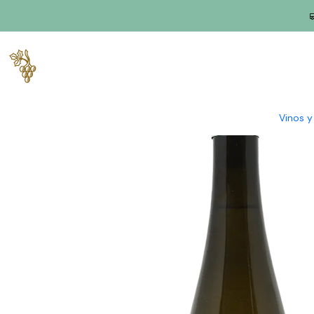
Inicio
Productores
Vino Verde (Monção & Melgaço)
PBW Vin
Vinos 