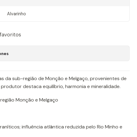
Alvarinho
 favoritos
ones
as da sub-região de Monção e Melgaço, provenientes de
 produtor destaca equilíbrio, harmonia e mineralidade.
-região Monção e Melgaço
aníticos; influência atlântica reduzida pelo Rio Minho e