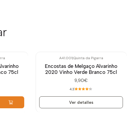
ar
rra
A41.001
|
Quinta da Pigarra
Agotado
lvarinho
Encostas de Melgaço Alvarinho
nco 75cl
2020 Vinho Verde Branco 75cl
9,90€
4.3
Ver detalles