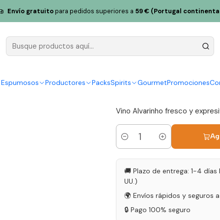
o Verde
Gorro Alvarinho 2021 Vino Blanco Vinho Verde 75cl
Envío gratuito
para pedidos superiores a
59 € (Portugal continenta
Gorro Alvar
Vinho Verd
|
y Espumosos
Productores
Packs
Spirits
Gourmet
Promociones
Co
5.0
1 reseña
Vino Alvarinho fresco y expresi
Ag
Cantidad
🚚 Plazo de entrega: 1-4 días 
UU.)
🌍 Envíos rápidos y seguros 
🔒 Pago 100% seguro