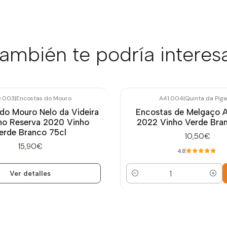
ambién te podría interes
.003
|
Encostas do Mouro
A41.004
|
Quinta da Piga
do Mouro Nelo da Videira
Encostas de Melgaço A
nho Reserva 2020 Vinho
2022 Vinho Verde Bra
erde Branco 75cl
10,50€
15,90€
4.8
Ver detalles
Cantidad