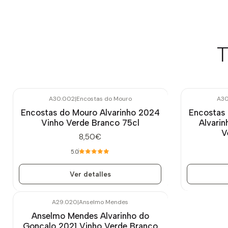
T
A30.002
|
Encostas do Mouro
A30
Agotado
Agotado
Encostas do Mouro Alvarinho 2024
Encostas 
Vinho Verde Branco 75cl
Alvari
V
8,50€
5.0
Ver detalles
A29.020
|
Anselmo Mendes
Agotado
Anselmo Mendes Alvarinho do
Gonçalo 2021 Vinho Verde Branco