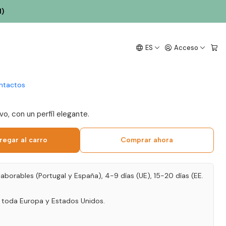
l)
inho 2021 Vino Blanco
ES
Acceso
e 75cl
ntactos
vo, con un perfil elegante.
regar al carro
Comprar ahora
laborables (Portugal y España), 4-9 días (UE), 15-20 días (EE.
a toda Europa y Estados Unidos.