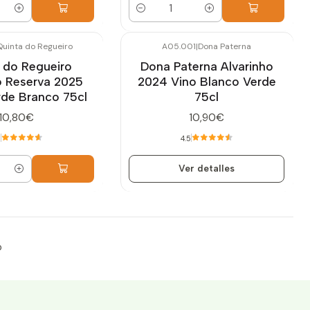
Cantidad
Quinta do Regueiro
A05.001
|
Dona Paterna
Agotado
 do Regueiro
Dona Paterna Alvarinho
o Reserva 2025
2024 Vino Blanco Verde
rde Branco 75cl
75cl
10,80€
10,90€
6
4.5
Ver detalles
o