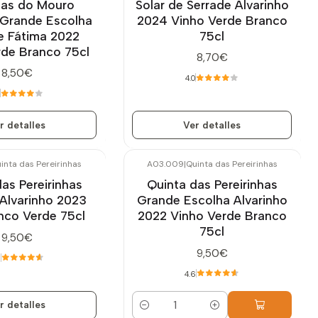
as do Mouro
Solar de Serrade Alvarinho
 Grande Escolha
2024 Vinho Verde Branco
e Fátima 2022
75cl
rde Branco 75cl
8,70€
8,50€
4.0
r detalles
Ver detalles
inta das Pereirinhas
A03.009
|
Quinta das Pereirinhas
as Pereirinhas
Quinta das Pereirinhas
 Alvarinho 2023
Grande Escolha Alvarinho
nco Verde 75cl
2022 Vinho Verde Branco
75cl
9,50€
9,50€
6
4.6
r detalles
Cantidad