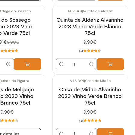
Adega do Sossego
A02.001
|
Quinta de Alderiz
 do Sossego
Quinta de Alderiz Alvarinho
nho 2023 Vino
2023 Vinho Verde Blanco
o Verde 75cl
75cl
91€
9,90€
9,90€
4.4
Cantidad
Quinta da Pigarra
A46.001
|
Casa de Midão
s de Melgaço
Casa de Midão Alvarinho
ho 2020 Vinho
2023 Vinho Verde Branco
 Branco 75cl
75cl
9,90€
9,90€
3
4.8
r detalles