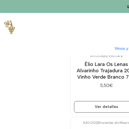
Inicio
Mundo de Alvarinho
Vinos 
A11.008
|
By Élio Lara
Agotado
Élio Lara Os Lenas
Alvarinho Trajadura 2
Vinho Verde Branco 7
5,50€
Ver detalles
A30.002
|
Encostas do Mour
Agotado