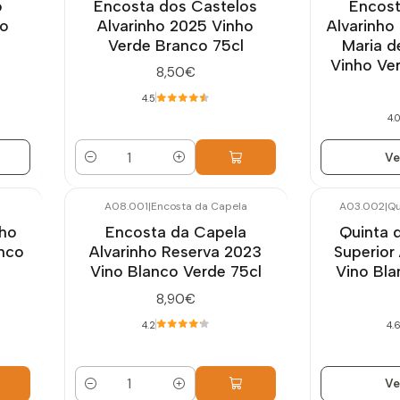
o
Encosta dos Castelos
Encost
ho
Alvarinho 2025 Vinho
Alvarinho
Verde Branco 75cl
Maria d
Vinho Ve
8,50€
4.5
4.0
Ve
Cantidad
A08.001
|
Encosta da Capela
A03.002
|
Qu
Agotado
nho
Encosta da Capela
Quinta d
nco
Alvarinho Reserva 2023
Superior
Vino Blanco Verde 75cl
Vino Bla
8,90€
4.2
4.
Ve
Cantidad