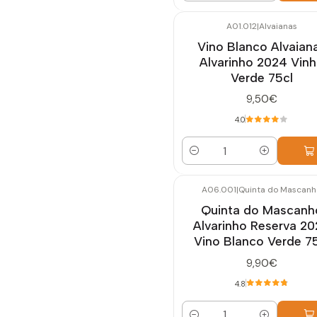
A01.012
|
Alvaianas
Vino Blanco Alvaian
Alvarinho 2024 Vin
Verde 75cl
9,50€
4.0
Cantidad
A06.001
|
Quinta do Mascanh
Quinta do Mascanh
Alvarinho Reserva 2
Vino Blanco Verde 7
9,90€
4.8