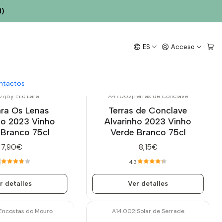
l)
ES
Acceso
ntactos
07
|
By Élio Lara
A47.002
|
Terras de Conclave
Agotado
ara Os Lenas
Terras de Conclave
ho 2023 Vinho
Alvarinho 2023 Vinho
 Branco 75cl
Verde Branco 75cl
7,90€
8,15€
7
4.3
r detalles
Ver detalles
Encostas do Mouro
A14.002
|
Solar de Serrade
Agotado