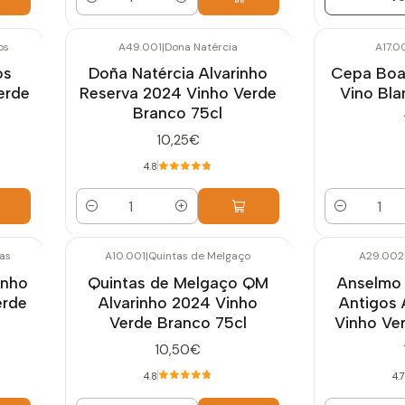
Cantidad
os
A49.001
|
Dona Natércia
A17.0
os
Doña Natércia Alvarinho
Cepa Boa
erde
Reserva 2024 Vinho Verde
Vino Bla
Branco 75cl
10,25€
4.8
Cantidad
Cantidad
as
A10.001
|
Quintas de Melgaço
A29.002
inho
Quintas de Melgaço QM
Anselmo
erde
Alvarinho 2024 Vinho
Antigos 
Verde Branco 75cl
Vinho Ve
10,50€
4.8
4.7