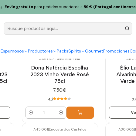
Envío gratuito
para pedidos superiores a
59 € (Portugal continenta
Mundo de Alvarinho
y Espumosos
Productores
Packs
Spirits
Gourmet
Promociones
Co
A49.003
|
Dona Natércia
A11.0
Agotado
Dona Natércia Escolha
Élio L
023
2023 Vinho Verde Rosé
Alvarin
5cl
75cl
Verde
7,50€
4.0
3.
Ve
Cantidad
o
A45.001
|
Encosta dos Castelos
A30.005
|
Agotado