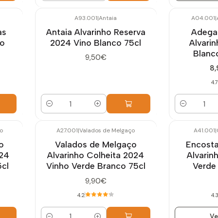
A93.001
|
Antaia
A04.001
|
-10%
OFF
as
Antaia Alvarinho Reserva
Adega
ho
2024 Vino Blanco 75cl
Alvari
Blanc
9,50€
8,
4.7
Cantidad
Cantidad
o
A27.001
|
Valados de Melgaço
A41.001
|
Agotado
o
Valados de Melgaço
Encosta
024
Alvarinho Colheita 2024
Alvarin
5cl
Vinho Verde Branco 75cl
Verde
9,90€
4.2
4.
Ve