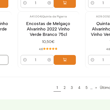
Cantidad
Cantidad
A41.004
|
Quinta da Pigarra
A09.001
|
inho
Encostas de Melgaço
Quinta
erde
Alvarinho 2022 Vinho
Alvarinh
Verde Branco 75cl
Vinho Ve
10,50€
4.8
4.
Cantidad
Cantidad
...
1
2
3
4
5
»
Últim