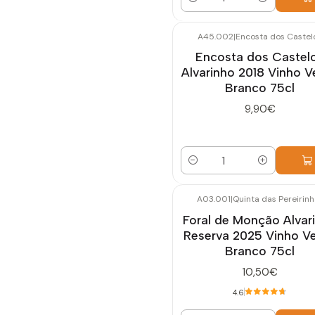
Cantidad
A45.002
|
Encosta dos Castel
Encosta dos Castel
Alvarinho 2018 Vinho V
Branco 75cl
9,90€
Cantidad
A03.001
|
Quinta das Pereirinh
Foral de Monção Alvar
Reserva 2025 Vinho V
Branco 75cl
10,50€
4.6