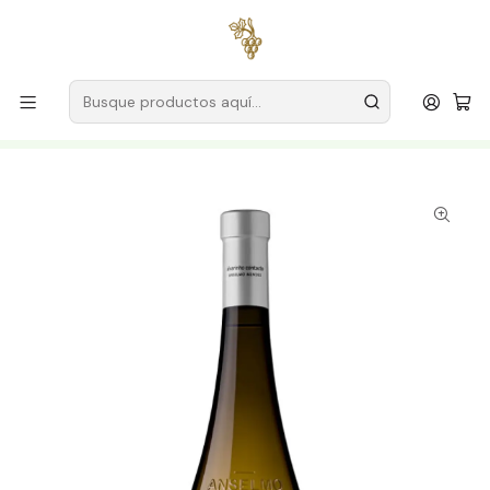
Envío gratuito
para pedidos superiores a
59 € (Portugal
continental)
Inicio
Productores
Vino Verde (Monção & Melgaço)
Anselmo Méndez
Anselmo Mendes Contato Alvarinho 2024 Vinho Verde
Branco 75cl