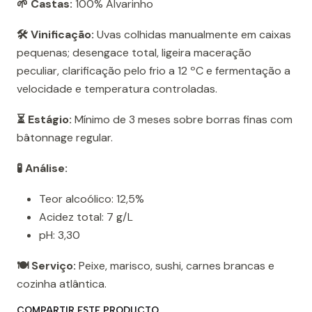
🌱 Castas:
100% Alvarinho
🛠️ Vinificação:
Uvas colhidas manualmente em caixas
pequenas; desengace total, ligeira maceração
peculiar, clarificação pelo frio a 12 ºC e fermentação a
velocidade e temperatura controladas.
⏳ Estágio:
Mínimo de 3 meses sobre borras finas com
bâtonnage regular.
🧪 Análise:
Teor alcoólico: 12,5%
Acidez total: 7 g/L
pH: 3,30
🍽️ Serviço:
Peixe, marisco, sushi, carnes brancas e
cozinha atlântica.
COMPARTIR ESTE PRODUCTO