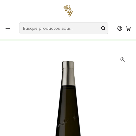
Envío gratuito
para pedidos superiores a
59 € (Portugal
continental)
Inicio
Productores
Vino Verde (Monção & Melgaço)
Anselmo Méndez
Anselmo Mendes Muros de Melgaço Alvarinho 2023 Vinho
Verde Branco 75cl