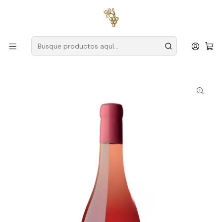
Envío gratuito
para pedidos superiores a
59 € (Portugal
continental)
Inicio
Productores
Vino Verde (Monção & Melgaço)
Alvaminho Doña Natércia
Dona Natércia Escolha 2023 Vinho Verde Rosé 75cl