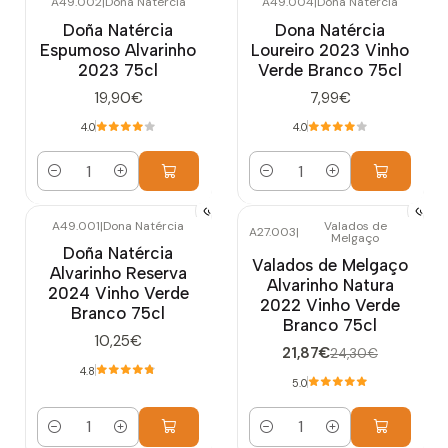
A49.002
|
Dona Natércia
A49.004
|
Dona Natércia
Doña Natércia
Dona Natércia
Espumoso Alvarinho
Loureiro 2023 Vinho
2023 75cl
Verde Branco 75cl
19,90€
7,99€
4.0
4.0
Cantidad
Cantidad
A49.001
|
Dona Natércia
Valados de
A27.003
|
Melgaço
-10%
OFF
Doña Natércia
Valados de Melgaço
Alvarinho Reserva
Alvarinho Natura
2024 Vinho Verde
2022 Vinho Verde
Branco 75cl
Branco 75cl
10,25€
21,87€
24,30€
4.8
5.0
Cantidad
Cantidad