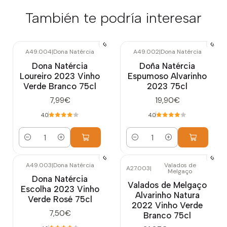
También te podría interesar
A49.004
|
Dona Natércia
A49.002
|
Dona Natércia
Dona Natércia
Doña Natércia
Loureiro 2023 Vinho
Espumoso Alvarinho
Verde Branco 75cl
2023 75cl
7,99€
19,90€
4.0
4.0
Cantidad
Cantidad
A49.003
|
Dona Natércia
Valados de
A27.003
|
Melgaço
-10%
OFF
Dona Natércia
Valados de Melgaço
Escolha 2023 Vinho
Alvarinho Natura
Verde Rosé 75cl
2022 Vinho Verde
7,50€
Branco 75cl