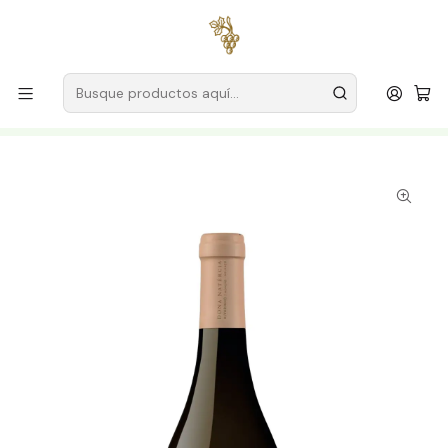
Envío gratuito
para pedidos superiores a
59 € (Portugal
continental)
Inicio
Productores
Vino Verde (Monção & Melgaço)
Alvaminho Doña Natércia
Doña Natércia Alvarinho Reserva 2024 Vinho Verde Branco
75cl