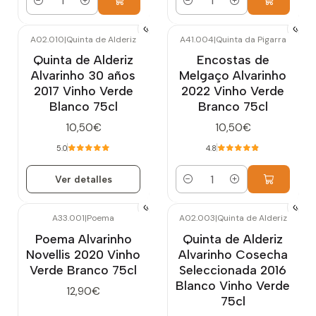
Cantidad
Cantidad
A02.010
|
Quinta de Alderiz
A41.004
|
Quinta da Pigarra
Agotado
Quinta de Alderiz
Encostas de
Alvarinho 30 años
Melgaço Alvarinho
2017 Vinho Verde
2022 Vinho Verde
Blanco 75cl
Branco 75cl
10,50€
10,50€
5.0
4.8
Ver detalles
Cantidad
A33.001
|
Poema
A02.003
|
Quinta de Alderiz
Agotado
Agotado
Poema Alvarinho
Quinta de Alderiz
Novellis 2020 Vinho
Alvarinho Cosecha
Verde Branco 75cl
Seleccionada 2016
Blanco Vinho Verde
12,90€
75cl