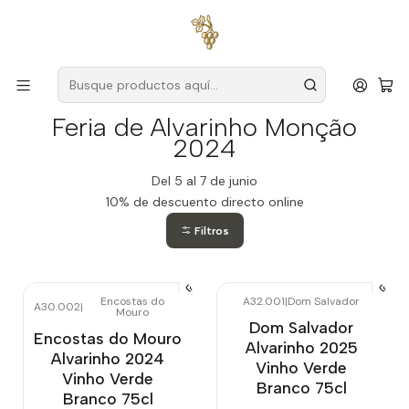
Envío gratuito
para pedidos superiores a
59 € (Portugal
continental)
Inicio
Feria de Alvarinho Monção 2024
Feria de Alvarinho Monção
2024
Del 5 al 7 de junio
10% de descuento directo online
Filtros
Encostas do
A32.001
|
Dom Salvador
A30.002
|
Mouro
Agotado
Dom Salvador
Encostas do Mouro
Alvarinho 2025
Alvarinho 2024
Vinho Verde
Vinho Verde
Branco 75cl
Branco 75cl