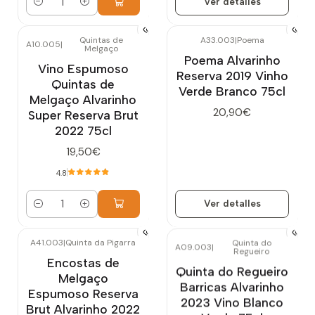
Ver detalles
Cantidad
Quintas de
A33.003
|
Poema
A10.005
|
Melgaço
Agotado
Poema Alvarinho
Vino Espumoso
Reserva 2019 Vinho
Quintas de
Verde Branco 75cl
Melgaço Alvarinho
20,90€
Super Reserva Brut
2022 75cl
19,50€
4.8
Ver detalles
Cantidad
A41.003
|
Quinta da Pigarra
Quinta do
A09.003
|
Regueiro
Encostas de
Quinta do Regueiro
Melgaço
Barricas Alvarinho
Espumoso Reserva
2023 Vino Blanco
Brut Alvarinho 2022