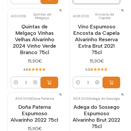
Cantidad
Quintas de
Encosta da
A10.009
|
A08.002
|
Melgaço
Capela
Quintas de
Vino Espumoso
Melgaço Vinhas
Encosta da Capela
Velhas Alvarinho
Alvarinho Reserva
2024 Vinho Verde
Extra Brut 2021
Branco 75cl
75cl
15,90€
15,90€
4.8
5.0
Cantidad
Cantidad
A05.004
|
Dona Paterna
A04.002
|
Adega do Sossego
Agotado
Doña Paterna
Adega do Sossego
Espumoso
Espumoso
Alvarinho 2022 75cl
Alvarinho Brut 2022
75cl
15,90€