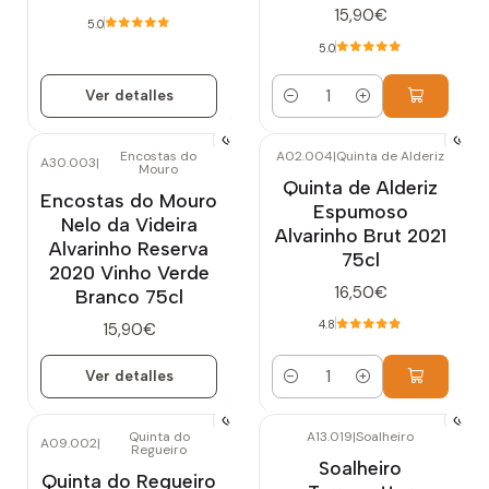
15,90€
5.0
5.0
Ver detalles
Cantidad
Encostas do
A02.004
|
Quinta de Alderiz
A30.003
|
Mouro
Agotado
Quinta de Alderiz
Encostas do Mouro
Espumoso
Nelo da Videira
Alvarinho Brut 2021
Alvarinho Reserva
75cl
2020 Vinho Verde
16,50€
Branco 75cl
4.8
15,90€
Ver detalles
Cantidad
Quinta do
A13.019
|
Soalheiro
A09.002
|
Regueiro
Soalheiro
Quinta do Regueiro