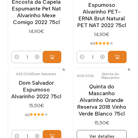
Encosta da Capela
Espumoso
Espumante Pet Nat
Alvarinho PET-
Alvarinho Mexe
ERNA Brut Natural
Comigo 2022 75cl
PET NAT 2022 75cl
14,90€
14,90€
4.0
Cantidad
Cantidad
A32.004
|
Dom Salvador
Quinta do
A06.003
|
Mascanho
Agotado
Dom Salvador
Quinta do
Espumoso
Mascanho
Alvarinho 2022 75cl
Alvarinho Grande
15,50€
Reserva 2018 Vinho
Verde Blanco 75cl
4.0
15,50€
Ver detalles