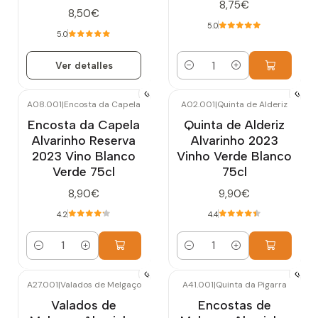
8,75€
8,50€
5.0
5.0
Ver detalles
Cantidad
A08.001
|
Encosta da Capela
A02.001
|
Quinta de Alderiz
Encosta da Capela
Quinta de Alderiz
Alvarinho Reserva
Alvarinho 2023
2023 Vino Blanco
Vinho Verde Blanco
Verde 75cl
75cl
8,90€
9,90€
4.2
4.4
Cantidad
Cantidad
A27.001
|
Valados de Melgaço
A41.001
|
Quinta da Pigarra
Agotado
Valados de
Encostas de