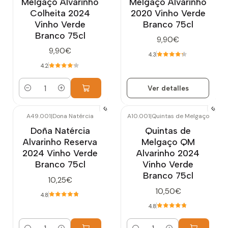
Melgaço Alvarinho
Melgaço Alvarinho
Colheita 2024
2020 Vinho Verde
Vinho Verde
Branco 75cl
Branco 75cl
9,90€
9,90€
4.3
4.2
Ver detalles
Cantidad
A49.001
|
Dona Natércia
A10.001
|
Quintas de Melgaço
Doña Natércia
Quintas de
Alvarinho Reserva
Melgaço QM
2024 Vinho Verde
Alvarinho 2024
Branco 75cl
Vinho Verde
Branco 75cl
10,25€
10,50€
4.8
4.8