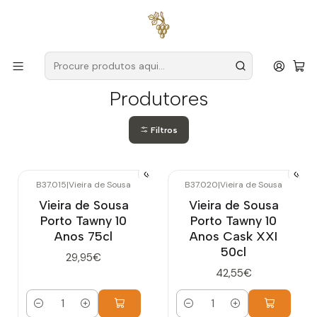
Entregas grátis
para encomendas a partir de
59€ (Portugal
Continental)
Início
Produtores
Produtores
Filtros
B37.015
|
Vieira de Sousa
B37.020
|
Vieira de Sousa
Vieira de Sousa
Vieira de Sousa
Porto Tawny 10
Porto Tawny 10
Anos 75cl
Anos Cask XXI
50cl
29,95€
42,55€
Quantidade
Quantidade