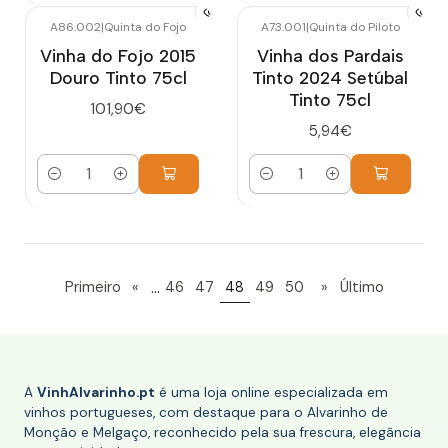
A86.002
|
Quinta do Fojo
A73.001
|
Quinta do Piloto
Vinha do Fojo 2015
Vinha dos Pardais
Douro Tinto 75cl
Tinto 2024 Setúbal
Tinto 75cl
101,90€
5,94€
Quantidade
Quantidade
...
Primeiro
«
46
47
48
49
50
»
Último
A
VinhAlvarinho.pt
é uma loja online especializada em
vinhos portugueses, com destaque para o Alvarinho de
Monção e Melgaço, reconhecido pela sua frescura, elegância