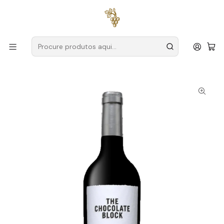
Entregas grátis
para encomendas a partir de
59€ (Portugal
Continental)
Início
Produtores
África do Sul
Boekenhoutskloof
The Chocolate Block Jeroboam África do Sul Swartland
Tinto 3L