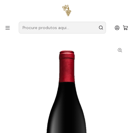
Entregas grátis
para encomendas a partir de
59€ (Portugal
Continental)
Início
Produtores
África do Sul
Boekenhoutskloof
Boekenhoutskloof Syrah África do Sul Swartland Tinto 75cl