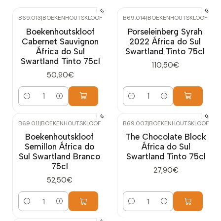
B69.013
|
BOEKENHOUTSKLOOF
B69.014
|
BOEKENHOUTSKLOOF
Boekenhoutskloof
Porseleinberg Syrah
Cabernet Sauvignon
2022 África do Sul
África do Sul
Swartland Tinto 75cl
Swartland Tinto 75cl
110,50€
50,90€
Quantidade
Quantidade
B69.011
|
BOEKENHOUTSKLOOF
B69.007
|
BOEKENHOUTSKLOOF
Boekenhoutskloof
The Chocolate Block
Semillon África do
África do Sul
Sul Swartland Branco
Swartland Tinto 75cl
75cl
27,90€
52,50€
Quantidade
Quantidade