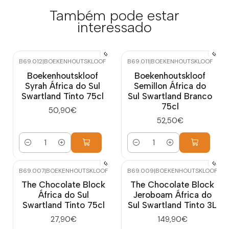
Também pode estar
interessado
B69.012
|
BOEKENHOUTSKLOOF
B69.011
|
BOEKENHOUTSKLOOF
Boekenhoutskloof
Boekenhoutskloof
Syrah África do Sul
Semillon África do
Swartland Tinto 75cl
Sul Swartland Branco
75cl
50,90€
52,50€
Quantidade
Quantidade
B69.007
|
BOEKENHOUTSKLOOF
B69.009
|
BOEKENHOUTSKLOOF
The Chocolate Block
The Chocolate Block
África do Sul
Jeroboam África do
Swartland Tinto 75cl
Sul Swartland Tinto 3L
27,90€
149,90€