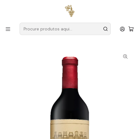
Entregas grátis
para encomendas a partir de
59€ (Portugal
Continental)
Início
Produtores
África do Sul
Boekenhoutskloof
Boekenhoutskloof Cabernet Sauvignon África do Sul
Swartland Tinto 75cl