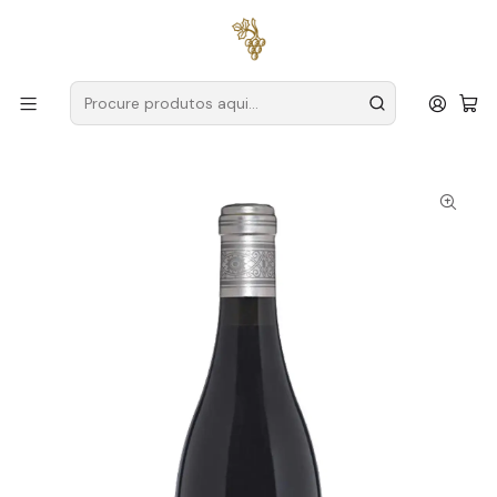
Entregas grátis
para encomendas a partir de
59€ (Portugal
Continental)
Início
Produtores
África do Sul
Boekenhoutskloof
Porseleinberg Syrah 2022 África do Sul Swartland Tinto
75cl