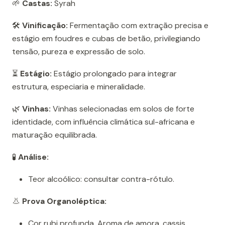
🌱
Castas:
Syrah
🛠️
Vinificação:
Fermentação com extração precisa e
estágio em foudres e cubas de betão, privilegiando
tensão, pureza e expressão de solo.
⏳
Estágio:
Estágio prolongado para integrar
estrutura, especiaria e mineralidade.
🌿
Vinhas:
Vinhas selecionadas em solos de forte
identidade, com influência climática sul-africana e
maturação equilibrada.
🧪
Análise:
Teor alcoólico: consultar contra-rótulo.
👃
Prova Organoléptica:
Cor rubi profunda. Aroma de amora, cassis,