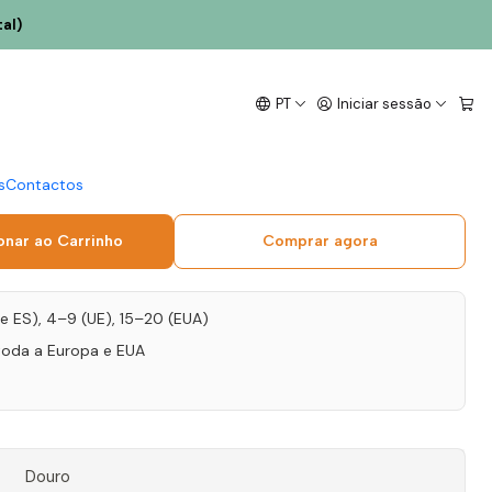
al)
 2021 Douro Tinto 75cl
PT
Iniciar sessão
 ideal para a mesa.
s
Contactos
onar ao Carrinho
Comprar agora
T e ES), 4–9 (UE), 15–20 (EUA)
toda a Europa e EUA
Douro