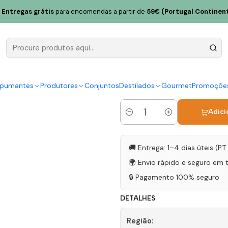
a 2021 Douro Tinto 75cl
Entregas grátis
para encomendas a partir de
59€ (Portugal Continent
Trufa Negra
|
Tinto equilibrado e envolvente,
spumantes
Produtores
Conjuntos
Destilados
Gourmet
Promoçõe
Adici
Quantidade
🚚 Entrega: 1–4 dias úteis (P
🌍 Envio rápido e seguro em 
🔒 Pagamento 100% seguro
DETALHES
Região: