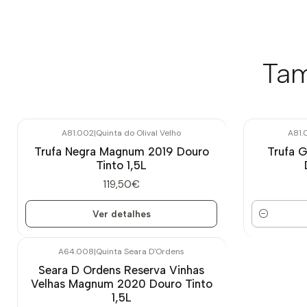
Tam
A81.002
|
Quinta do Olival Velho
A81.
Esgotado
Trufa Negra Magnum 2019 Douro
Trufa 
Tinto 1,5L
119,50€
Ver detalhes
Quantidade
A64.008
|
Quinta Seara D'Ordens
Seara D Ordens Reserva Vinhas
Velhas Magnum 2020 Douro Tinto
1,5L