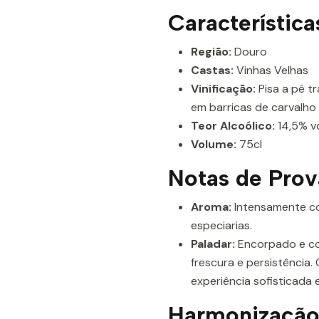
Característica
Região:
Douro
Castas:
Vinhas Velhas
Vinificação:
Pisa a pé t
em barricas de carvalho 
Teor Alcoólico:
14,5% v
Volume:
75cl
Notas de Prov
Aroma:
Intensamente co
especiarias.
Paladar:
Encorpado e co
frescura e persistência.
experiência sofisticada 
Harmonização