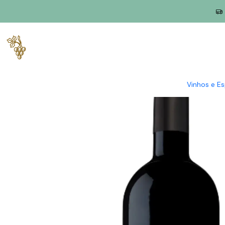
Início
Produtores
Douro
Quinta do Olival Velho
Trufa Negr
Vinhos e E