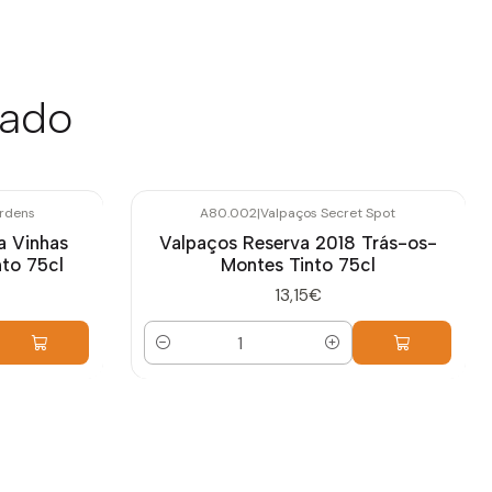
sado
Ordens
A80.002
|
Valpaços Secret Spot
a Vinhas
Valpaços Reserva 2018 Trás-os-
to 75cl
Montes Tinto 75cl
13,15€
Quantidade