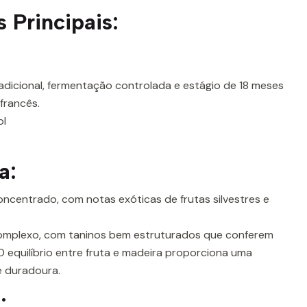
s Principais:
radicional, fermentação controlada e estágio de 18 meses
francês.
ol
a:
ncentrado, com notas exóticas de frutas silvestres e
mplexo, com taninos bem estruturados que conferem
 O equilíbrio entre fruta e madeira proporciona uma
e duradoura.
: