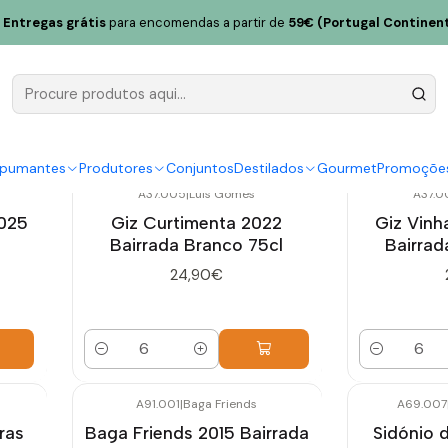
Entregas grátis
para encomendas a partir de
59€ (Portugal Continent
Bairrada
spumantes
Produtores
Conjuntos
Destilados
Gourmet
Promoçõe
A37.005
|
Luís Gomes
A37.0
2025
Giz Curtimenta 2022
Giz Vinh
Bairrada Branco 75cl
Bairrad
24,90€
Quantidade
Quantidade
A91.001
|
Baga Friends
A69.007
ras
Baga Friends 2015 Bairrada
Sidónio 