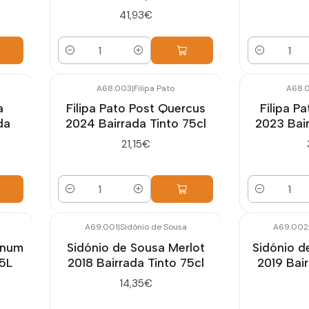
41,93€
Quantidade
Quantidade
A68.003
|
Filipa Pato
A68.
a
Filipa Pato Post Quercus
Filipa P
da
2024 Bairrada Tinto 75cl
2023 Bair
21,15€
Quantidade
Quantidade
A69.001
|
Sidónio de Sousa
A69.002
gnum
Sidónio de Sousa Merlot
Sidónio d
,5L
2018 Bairrada Tinto 75cl
2019 Bair
14,35€