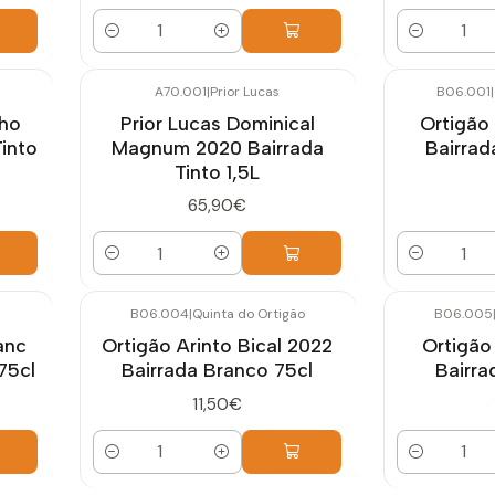
Quantidade
Quantidade
A70.001
|
Prior Lucas
B06.001
|
nho
Prior Lucas Dominical
Ortigão
Tinto
Magnum 2020 Bairrada
Bairrad
Tinto 1,5L
65,90€
Quantidade
Quantidade
B06.004
|
Quinta do Ortigão
B06.005
anc
Ortigão Arinto Bical 2022
Ortigão
75cl
Bairrada Branco 75cl
Bairra
11,50€
Quantidade
Quantidade