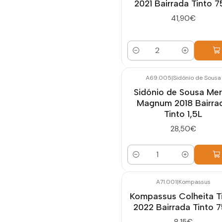
2021 Bairrada Tinto 7
41,90€
Quantidade
A69.005
|
Sidónio de Sousa
Sidónio de Sousa Mer
Magnum 2018 Bairra
Tinto 1,5L
28,50€
Quantidade
A71.001
|
Kompassus
Kompassus Colheita T
2022 Bairrada Tinto 7
8,15€