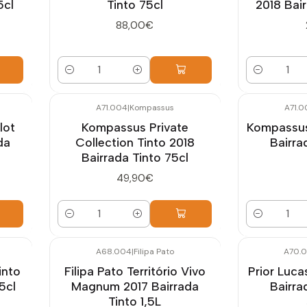
5cl
Tinto 75cl
2018 Bair
88,00€
Quantidade
Quantidade
A71.004
|
Kompassus
A71.0
lot
Kompassus Private
Kompassus
da
Collection Tinto 2018
Bairra
Bairrada Tinto 75cl
49,90€
Quantidade
Quantidade
A68.004
|
Filipa Pato
A70.
into
Filipa Pato Território Vivo
Prior Luc
5cl
Magnum 2017 Bairrada
Bairra
Tinto 1,5L