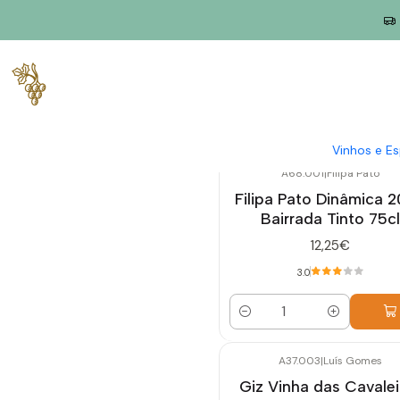
Início
Produtores
Bairrada
Vinhos e E
A68.001
|
Filipa Pato
Filipa Pato Dinâmica 
Bairrada Tinto 75cl
12,25€
3.0
Quantidade
A37.003
|
Luís Gomes
Giz Vinha das Cavalei