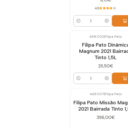
4.0
Quantidade
A68.002
|
Filipa Pato
Filipa Pato Dinâmic
Magnum 2021 Bairra
Tinto 1,5L
29,50€
Quantidade
A68.007
|
Filipa Pato
Filipa Pato Missão Ma
2021 Bairrada Tinto 1
396,00€