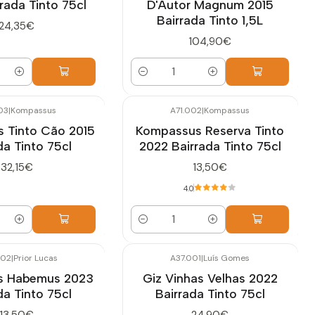
rada Tinto 75cl
D'Autor Magnum 2015
Bairrada Tinto 1,5L
24,35€
104,90€
Quantidade
03
|
Kompassus
A71.002
|
Kompassus
 Tinto Cão 2015
Kompassus Reserva Tinto
da Tinto 75cl
2022 Bairrada Tinto 75cl
32,15€
13,50€
4.0
Quantidade
002
|
Prior Lucas
A37.001
|
Luís Gomes
as Habemus 2023
Giz Vinhas Velhas 2022
da Tinto 75cl
Bairrada Tinto 75cl
13,50€
24,90€