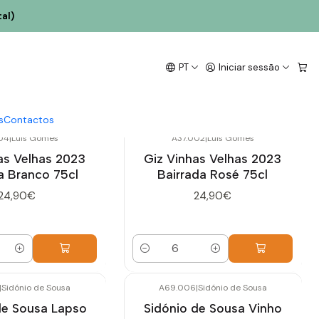
al)
PT
Iniciar sessão
s
Contactos
04
|
Luís Gomes
A37.002
|
Luís Gomes
as Velhas 2023
Giz Vinhas Velhas 2023
a Branco 75cl
Bairrada Rosé 75cl
24,90€
24,90€
Quantidade
|
Sidónio de Sousa
A69.006
|
Sidónio de Sousa
de Sousa Lapso
Sidónio de Sousa Vinho