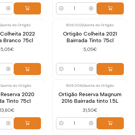
Quantidade
Quinta do Ortigão
B06.002
|
Quinta do Ortigão
 Colheita 2022
Ortigão Colheita 2021
a Branco 75cl
Bairrada Tinto 75cl
5,05€
5,05€
Quantidade
|
Quinta do Ortigão
B06.006
|
Quinta do Ortigão
 Reserva 2020
Ortigão Reserva Magnum
da Tinto 75cl
2016 Bairrada tinto 1.5L
13,60€
31,50€
Quantidade