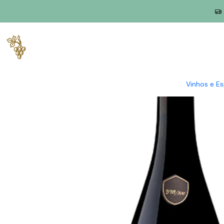
Início
Produtores
Bairrada
Filipa Pato
Filipa Pato Missão M
Vinhos e E