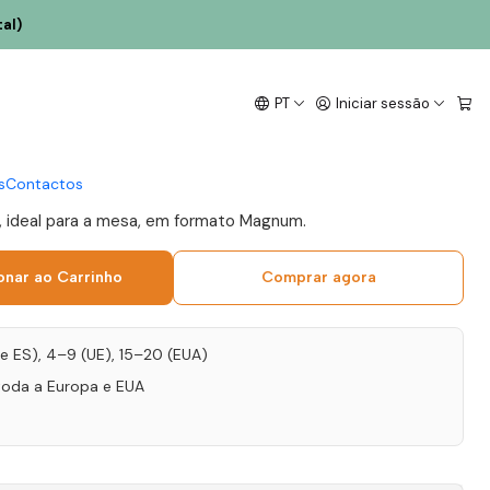
al)
o Missão Magnum 2021
PT
Iniciar sessão
to 1,5L
s
Contactos
e, ideal para a mesa, em formato Magnum.
onar ao Carrinho
Comprar agora
T e ES), 4–9 (UE), 15–20 (EUA)
toda a Europa e EUA