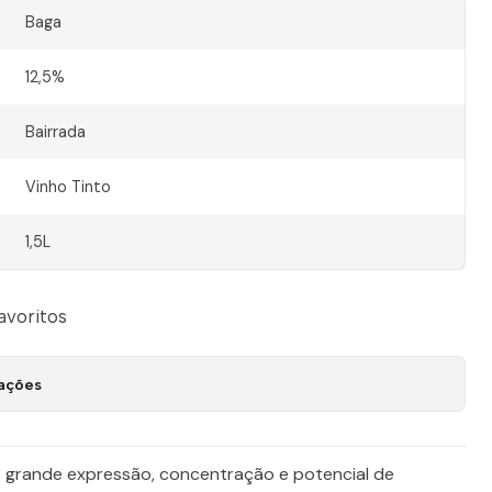
Baga
12,5%
Bairrada
Vinho Tinto
1,5L
favoritos
zações
e grande expressão, concentração e potencial de