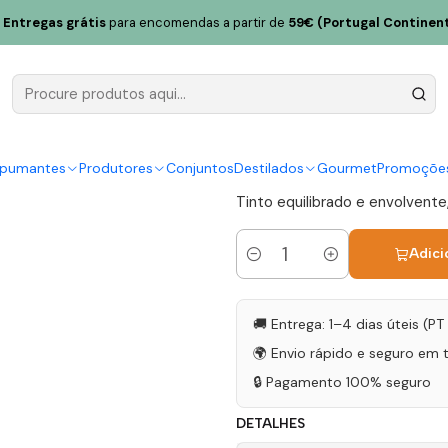
agnum 2021 Bairrada Tinto 1,5L
Entregas grátis
para encomendas a partir de
59€ (Portugal Continent
Filipa Pat
Bairrada Tin
|
spumantes
Produtores
Conjuntos
Destilados
Gourmet
Promoçõe
Tinto equilibrado e envolvent
Adici
Quantidade
🚚 Entrega: 1–4 dias úteis (P
🌍 Envio rápido e seguro em 
🔒 Pagamento 100% seguro
DETALHES