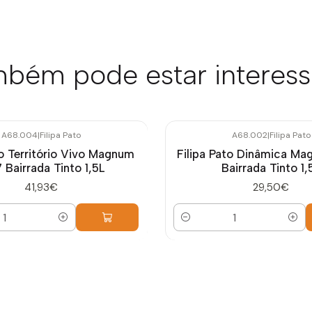
bém pode estar interes
A68.004
|
Filipa Pato
A68.002
|
Filipa Pato
to Território Vivo Magnum
Filipa Pato Dinâmica M
 Bairrada Tinto 1,5L
Bairrada Tinto 1,
41,93€
29,50€
Quantidade