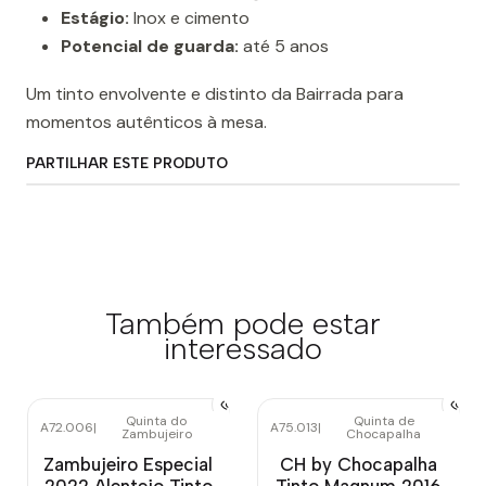
Estágio:
Inox e cimento
Potencial de guarda:
até 5 anos
Um tinto envolvente e distinto da Bairrada para
momentos autênticos à mesa.
PARTILHAR ESTE PRODUTO
Também pode estar
interessado
Quinta do
Quinta de
A72.006
|
A75.013
|
Zambujeiro
Chocapalha
Zambujeiro Especial
CH by Chocapalha
2022 Alentejo Tinto
Tinto Magnum 2016