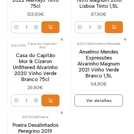
75cl
Lisboa Tinto 1,5L
123,90€
87,90€
Quantidade
Quantidade
Casa do Capitão-
A29.016
|
Anselmo Mendes
A12.005
|
Mor
Esgotado
Anselmo Mendes
Casa do Capitão
Expressões
Mor & Cizeron
Alvarinho Magnum
Unfiltered Alvarinho
2021 Vinho Verde
2020 Vinho Verde
Branco 1,5L
Branco 75cl
54,90€
29,90€
Ver detalhes
Quantidade
A87.006
|
Poeira
Poeira Desalinhados
Peregrino 2019