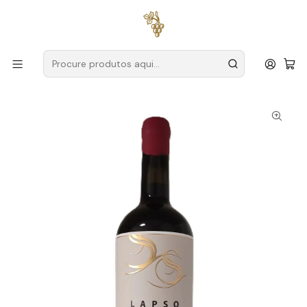
Entregas grátis
para encomendas a partir de
59€ (Portugal
Continental)
Início
Produtores
Bairrada
Sidónio de Sousa
Sidónio de Sousa Lapso 2018 Bairrada Tinto 75cl