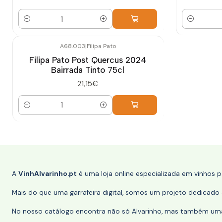
Quantidade
Quantidade
A68.003
|
Filipa Pato
Filipa Pato Post Quercus 2024
Bairrada Tinto 75cl
21,15€
Quantidade
A
VinhAlvarinho.pt
é uma loja online especializada em vinhos 
Mais do que uma garrafeira digital, somos um projeto dedicado a
No nosso catálogo encontra não só Alvarinho, mas também uma s