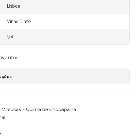
Lisboa
Vinho Tinto
1,5L
favoritos
zações
s Mimosas - Quinta de Chocapalha
nal
o