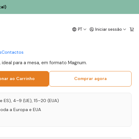
al)
capalha Tinto Magnum
PT
Iniciar sessão
 Tinto 1,5L
s
Contactos
e, ideal para a mesa, em formato Magnum.
onar ao Carrinho
Comprar agora
T e ES), 4–9 (UE), 15–20 (EUA)
toda a Europa e EUA