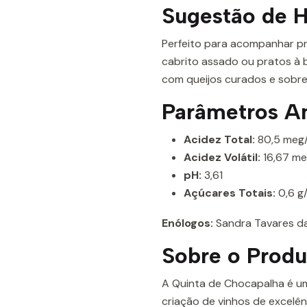
Sugestão de 
Perfeito para acompanhar pr
cabrito assado ou pratos à
com queijos curados e sobre
Parâmetros An
Acidez Total:
80,5 meg/L
Acidez Volátil:
16,67 me
pH:
3,61
Açúcares Totais:
0,6 g
Enólogos:
Sandra Tavares da
Sobre o Produ
A Quinta de Chocapalha é um
criação de vinhos de excelên