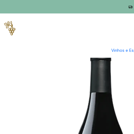
Início
Produtores
Lisboa
Quinta de Chocapalha
CH by Cho
Vinhos e E