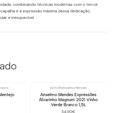
ticidade, combinando técnicas modernas com o terroir
ocapalha é a expressão máxima dessa dedicação,
lar e inesquecível.
sado
ranco
A29.016
|
Anselmo Mendes
Esgotado
lentejo
Anselmo Mendes Expressões
Alvarinho Magnum 2021 Vinho
Verde Branco 1,5L
54,90€