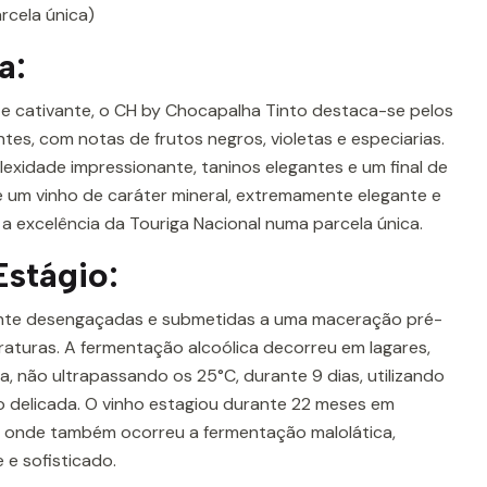
rcela única)
a:
 e cativante, o CH by Chocapalha Tinto destaca-se pelos
tes, com notas de frutos negros, violetas e especiarias.
exidade impressionante, taninos elegantes e um final de
é um vinho de caráter mineral, extremamente elegante e
o a excelência da Touriga Nacional numa parcela única.
Estágio:
nte desengaçadas e submetidas a uma maceração pré-
raturas. A fermentação alcoólica decorreu em lagares,
, não ultrapassando os 25°C, durante 9 dias, utilizando
o delicada. O vinho estagiou durante 22 meses em
s, onde também ocorreu a fermentação malolática,
 e sofisticado.