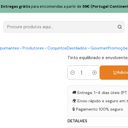
capalha Tinto Magnum 2016 Lisboa Tinto 1,5L
Entregas grátis
para encomendas a partir de
59€ (Portugal Continent
CH by Cho
2016 Lisboa
|
spumantes
Produtores
Conjuntos
Destilados
Gourmet
Promoçõe
Tinto equilibrado e envolvent
Adici
Quantidade
🚚 Entrega: 1–4 dias úteis (P
🌍 Envio rápido e seguro em 
🔒 Pagamento 100% seguro
DETALHES