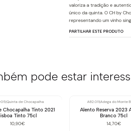
valoriza a tradição e auten
único da quinta. O CH by Ch
representando um vinho singu
PARTILHAR ESTE PRODUTO
bém pode estar interes
005
|
Quinta de Chocapalha
A82.011
|
Adega do Monte B
e Chocapalha Tinto 2021
Alento Reserva 2023 A
isboa Tinto 75cl
Branco 75cl
10,90€
14,70€