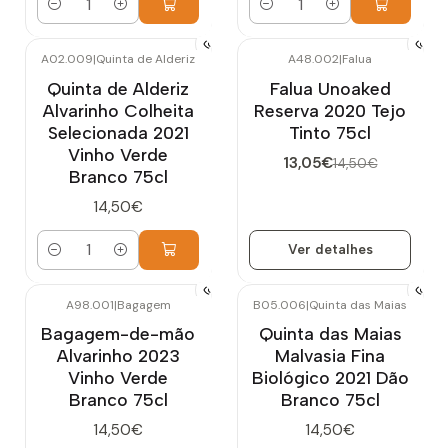
Quantidade
Quantidade
A02.009
|
Quinta de Alderiz
A48.002
|
Falua
-10%
DESCONTO
Quinta de Alderiz
Falua Unoaked
Esgotado
Alvarinho Colheita
Reserva 2020 Tejo
Selecionada 2021
Tinto 75cl
Vinho Verde
13,05€
14,50€
Branco 75cl
14,50€
Ver detalhes
Quantidade
A98.001
|
Bagagem
B05.006
|
Quinta das Maias
Bagagem-de-mão
Quinta das Maias
Alvarinho 2023
Malvasia Fina
Vinho Verde
Biológico 2021 Dão
Branco 75cl
Branco 75cl
14,50€
14,50€