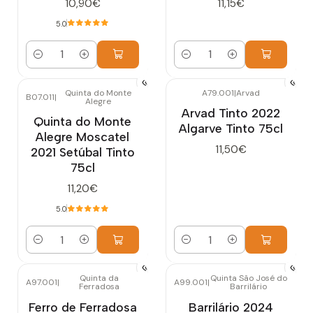
10,90€
11,15€
5.0
Quantidade
Quantidade
Quinta do Monte
A79.001
|
Arvad
B07.011
|
Alegre
Arvad Tinto 2022
Quinta do Monte
Algarve Tinto 75cl
Alegre Moscatel
11,50€
2021 Setúbal Tinto
75cl
11,20€
5.0
Quantidade
Quantidade
Quinta da
Quinta São José do
A97.001
|
A99.001
|
Ferradosa
Barrilário
Esgotado
Ferro de Ferradosa
Barrilário 2024