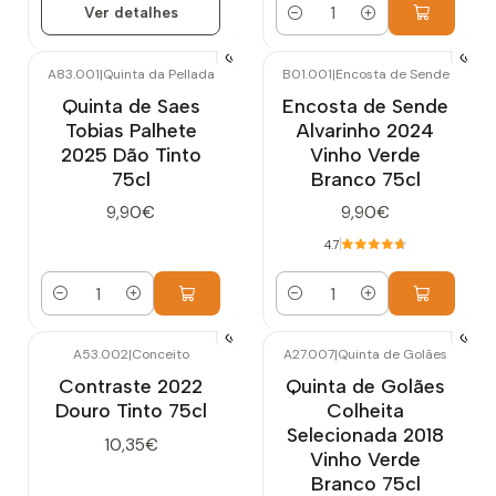
Ver detalhes
Quantidade
A83.001
|
Quinta da Pellada
B01.001
|
Encosta de Sende
Quinta de Saes
Encosta de Sende
Tobias Palhete
Alvarinho 2024
2025 Dão Tinto
Vinho Verde
75cl
Branco 75cl
9,90€
9,90€
4.7
Quantidade
Quantidade
A53.002
|
Conceito
A27.007
|
Quinta de Golães
Contraste 2022
Quinta de Golães
Douro Tinto 75cl
Colheita
Selecionada 2018
10,35€
Vinho Verde
Branco 75cl