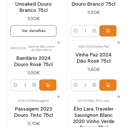
Unoaked Douro
Douro Branco 75cl
Branco 75cl
11,50€
11,50€
Ver detalhes
Quantidade
Quinta São José
A60.007
|
Vinha Paz
A99.003
|
do Barrilário
Vinha Paz 2024
Barrilário 2024
Dão Rosé 75cl
Douro Rosé 75cl
11,60€
11,50€
Quantidade
Quantidade
A56.001
|
Passagem
A11.003
|
By Élio Lara
Esgotado
Passagem 2023
Élio Lara Traveler
Douro Tinto 75cl
Sauvignon Blanc
2020 Vinho Verde
11,70€