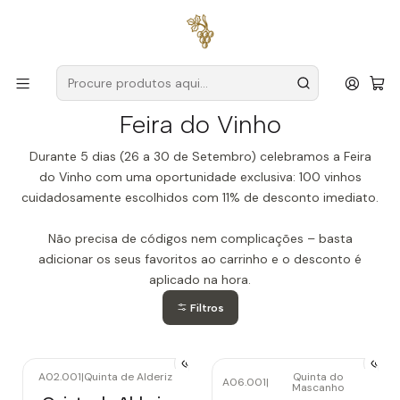
Entregas grátis
para encomendas a partir de
59€ (Portugal
Continental)
Início
Feira do Vinho
Feira do Vinho
Durante 5 dias (26 a 30 de Setembro) celebramos a Feira
do Vinho com uma oportunidade exclusiva: 100 vinhos
cuidadosamente escolhidos com 11% de desconto imediato.
Não precisa de códigos nem complicações – basta
adicionar os seus favoritos ao carrinho e o desconto é
aplicado na hora.
Filtros
A02.001
|
Quinta de Alderiz
Quinta do
A06.001
|
Mascanho