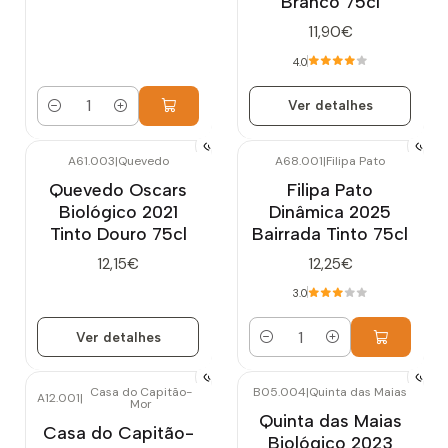
Branco 75cl
11,90€
4.0
Ver detalhes
Quantidade
A61.003
|
Quevedo
A68.001
|
Filipa Pato
Esgotado
Quevedo Oscars
Filipa Pato
Biológico 2021
Dinâmica 2025
Tinto Douro 75cl
Bairrada Tinto 75cl
12,15€
12,25€
3.0
Ver detalhes
Quantidade
Casa do Capitão-
B05.004
|
Quinta das Maias
A12.001
|
Mor
Quinta das Maias
Casa do Capitão-
Biológico 2023