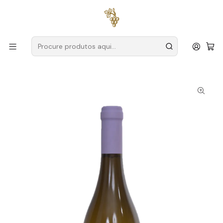
Entregas grátis
para encomendas a partir de
59€ (Portugal
Continental)
Início
Produtores
Vinho Verde
By Élio Lara
Élio Lara Traveler Sauvignon Blanc 2020 Vinho Verde
Branco 75cl