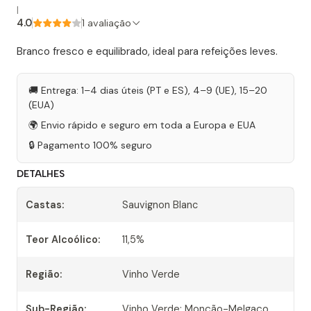
|
4.0
1 avaliação
Branco fresco e equilibrado, ideal para refeições leves.
🚚 Entrega: 1–4 dias úteis (PT e ES), 4–9 (UE), 15–20
(EUA)
🌍 Envio rápido e seguro em toda a Europa e EUA
🔒 Pagamento 100% seguro
DETALHES
Castas:
Sauvignon Blanc
Teor Alcoólico:
11,5%
Região:
Vinho Verde
Sub-Região:
Vinho Verde: Monção-Melgaço