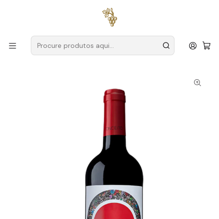
Entregas grátis
para encomendas a partir de
59€ (Portugal
Continental)
Início
Produtores
Douro
Conceito
Contraste 2022 Douro Tinto 75cl