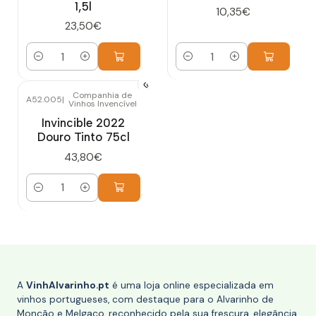
1,5l
10,35€
23,50€
Quantidade
Quantidade
Companhia de
A52.005
|
Vinhos Invencível
Invincible 2022
Douro Tinto 75cl
43,80€
Quantidade
A
VinhAlvarinho.pt
é uma loja online especializada em
vinhos portugueses, com destaque para o Alvarinho de
Monção e Melgaço, reconhecido pela sua frescura, elegância