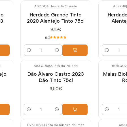
A62.004
|
Herdade Grande
A62.016
|
to
Herdade Grande Tinto
Herdade
23
2020 Alentejo Tinto 75cl
Alente
9,15€
5.0
Quantidade
Quantidade
a
A83.006
|
Quinta da Pellada
B05.002
ejo
Dão Álvaro Castro 2023
Maias Bio
Dão Tinto 75cl
R
9,50€
Quantidade
Quantidade
B25.002
|
Quinta da Ribeira da Pêga
A53.