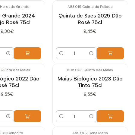
Herdade Grande
A83.015
|
Quinta da Pellada
 Grande 2024
Quinta de Saes 2025 Dão
jo Rosé 75cl
Rosé 75cl
9,30€
9,45€
Quantidade
|
Quinta das Maias
B05.003
|
Quinta das Maias
lógico 2022 Dão
Maias Biológico 2023 Dão
osé 75cl
Tinto 75cl
9,55€
9,55€
Quantidade
002
|
Conceito
A59.002
|
Dona Maria