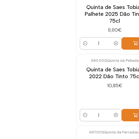
Quinta de Saes Tobi
Palhete 2025 Dão Ti
75cl
9,90€
Quantidade
A83.002
|
Quinta da Pellada
Quinta de Saes Tobi
2022 Dão Tinto 75c
10,85€
Quantidade
A97.001
|
Quinta da Ferrados
Esgotado