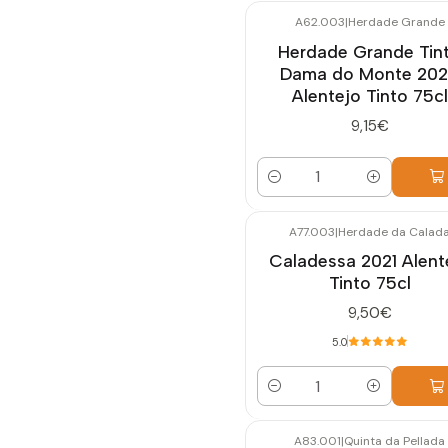
A62.003
|
Herdade Grande
Herdade Grande Tin
Dama do Monte 20
Alentejo Tinto 75cl
9,15€
Quantidade
A77.003
|
Herdade da Calad
Caladessa 2021 Alent
Tinto 75cl
9,50€
5.0
Quantidade
A83.001
|
Quinta da Pellada