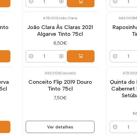
Quantidade
Quantidade
A78.001
|
João Clara
A63.001
|
M
into
João Clara Às Claras 2021
Raposinh
Algarve Tinto 75cl
Ti
6,50€
Quantidade
Quantidade
A53.001
|
Conceito
A73.00
Esgotado
erva
Conceito Flip 2019 Douro
Quinta do 
5cl
Tinto 75cl
Cabernet
Setúba
7,50€
5.
Ver detalhes
Quantidade