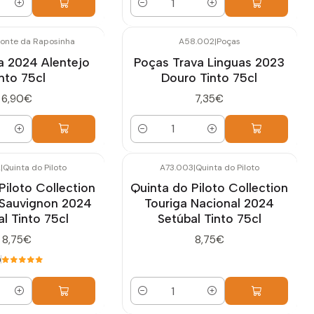
Quantidade
onte da Raposinha
A58.002
|
Poças
a 2024 Alentejo
Poças Trava Linguas 2023
nto 75cl
Douro Tinto 75cl
6,90€
7,35€
Quantidade
2
|
Quinta do Piloto
A73.003
|
Quinta do Piloto
Piloto Collection
Quinta do Piloto Collection
 Sauvignon 2024
Touriga Nacional 2024
l Tinto 75cl
Setúbal Tinto 75cl
8,75€
8,75€
0
Quantidade