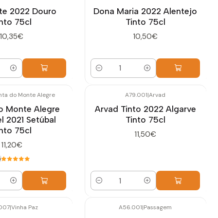
te 2022 Douro
Dona Maria 2022 Alentejo
nto 75cl
Tinto 75cl
10,35€
10,50€
Quantidade
nta do Monte Alegre
A79.001
|
Arvad
o Monte Alegre
Arvad Tinto 2022 Algarve
l 2021 Setúbal
Tinto 75cl
nto 75cl
11,50€
11,20€
0
Quantidade
007
|
Vinha Paz
A56.001
|
Passagem