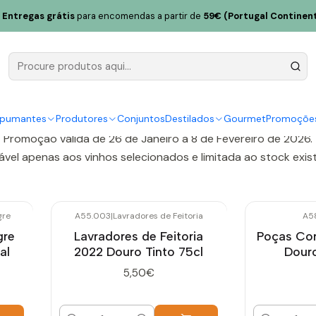
 direto
Entregas grátis
para encomendas a partir de
59€ (Portugal Continent
u próprio conjunto e obte
desconto direto
spumantes
Produtores
Conjuntos
Destilados
Gourmet
Promoçõe
2% é aplicado automaticamente no carrinho na compra mínim
Promoção válida de 26 de Janeiro a 8 de Fevereiro de 2026.
ável apenas aos vinhos selecionados e limitada ao stock exis
gre
A55.003
|
Lavradores de Feitoria
A5
gre
Lavradores de Feitoria
Poças Co
al
2022 Douro Tinto 75cl
Douro
5,50€