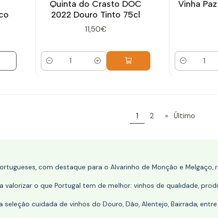
Quinta do Crasto DOC
Vinha Pa
co
2022 Douro Tinto 75cl
11,50€
Quantidade
Quantidade
1
2
»
Último
portugueses, com destaque para o Alvarinho de Monção e Melgaço, re
 valorizar o que Portugal tem de melhor: vinhos de qualidade, produ
eleção cuidada de vinhos do Douro, Dão, Alentejo, Bairrada, entre