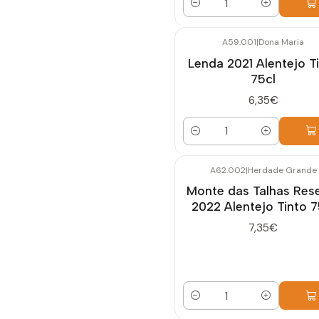
Quantidade
A59.001
|
Dona Maria
Lenda 2021 Alentejo T
75cl
6,35€
Quantidade
A62.002
|
Herdade Grande
Monte das Talhas Res
2022 Alentejo Tinto 7
7,35€
Quantidade