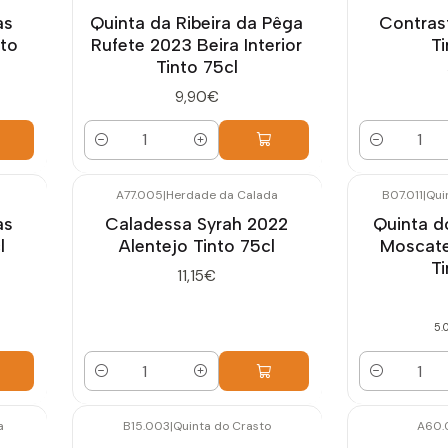
as
Quinta da Ribeira da Pêga
Contras
nto
Rufete 2023 Beira Interior
Ti
Tinto 75cl
9,90€
Quantidade
Quantidade
A77.005
|
Herdade da Calada
B07.011
|
Qui
as
Caladessa Syrah 2022
Quinta d
l
Alentejo Tinto 75cl
Moscate
Ti
11,15€
5.
Quantidade
Quantidade
a
B15.003
|
Quinta do Crasto
A60.