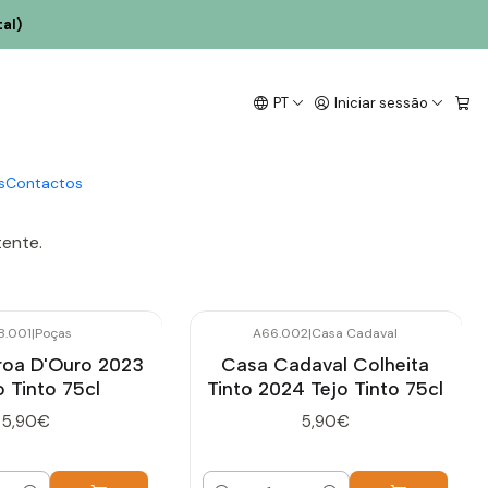
al)
nha 12% de
PT
Iniciar sessão
s
Contactos
a de 6 garrafas.
tente.
8.001
|
Poças
A66.002
|
Casa Cadaval
roa D'Ouro 2023
Casa Cadaval Colheita
 Tinto 75cl
Tinto 2024 Tejo Tinto 75cl
5,90€
5,90€