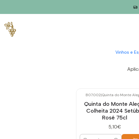
Início
Crie o seu próprio conjunto e obtenha 12% de desconto
Crie o se
Vinhos e E
O desconto de 1
Aplic
B07.002
|
Quinta do Monte Ale
Quinta do Monte Ale
Colheita 2024 Setúb
Rosé 75cl
5,10€