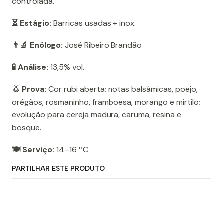
controlada.
⏳ Estágio:
Barricas usadas + inox.
👨‍🔬 Enólogo:
José Ribeiro Brandão
🧪 Análise:
13,5% vol.
👃 Prova:
Cor rubi aberta; notas balsâmicas, poejo,
orégãos, rosmaninho, framboesa, morango e mirtilo;
evolução para cereja madura, caruma, resina e
bosque.
🍽️ Serviço:
14–16 ºC
PARTILHAR ESTE PRODUTO