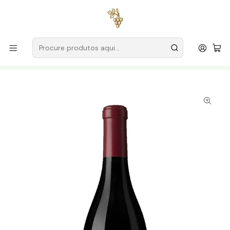
Entregas grátis
para encomendas a partir de
59€ (Portugal
Continental)
Início
Produtores
Beira Interior
Quinta da Ribeira da Pêga
Quinta da Ribeira da Pêga Rufete 2023 Beira Interior Tinto
75cl