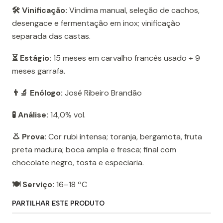
🛠️ Vinificação:
Vindima manual, seleção de cachos,
desengace e fermentação em inox; vinificação
separada das castas.
⏳ Estágio:
15 meses em carvalho francês usado + 9
meses garrafa.
👨‍🔬 Enólogo:
José Ribeiro Brandão
🧪 Análise:
14,0% vol.
👃 Prova:
Cor rubi intensa; toranja, bergamota, fruta
preta madura; boca ampla e fresca; final com
chocolate negro, tosta e especiaria.
🍽️ Serviço:
16–18 ºC
PARTILHAR ESTE PRODUTO