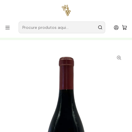
Entregas grátis
para encomendas a partir de
59€ (Portugal
Continental)
Início
Produtores
Beira Interior
Quinta da Ribeira da Pêga
Quinta da Ribeira da Pêga TNA Reserva 2021 Beira Interior
Tinto 75cl