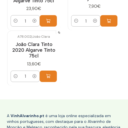
Algarve Tinto 75cl
7,90€
23,90€
Quantidade
Quantidade
A78.002
|
João Clara
João Clara Tinto
2020 Algarve Tinto
75cl
13,60€
Quantidade
A
VinhAlvarinho.pt
é uma loja online especializada em
vinhos portugueses, com destaque para o Alvarinho de
Monção e Melgaço, reconhecido pela sua frescura, elegância