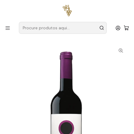
Entregas grátis
para encomendas a partir de
59€ (Portugal
Continental)
Início
Produtores
Algarve
João Clara
João Clara Às Claras 2021 Algarve Tinto 75cl