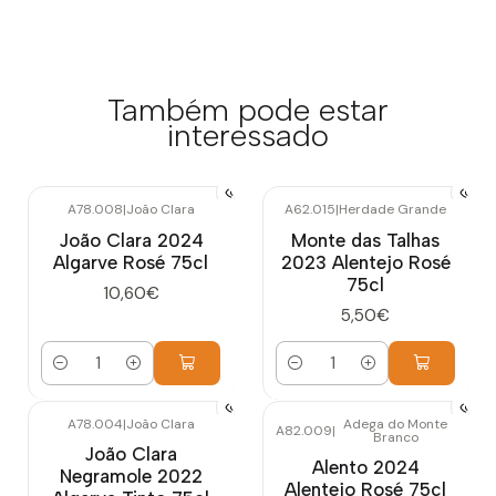
Também pode estar
interessado
A78.008
|
João Clara
A62.015
|
Herdade Grande
João Clara 2024
Monte das Talhas
Algarve Rosé 75cl
2023 Alentejo Rosé
75cl
10,60€
5,50€
Quantidade
Quantidade
A78.004
|
João Clara
Adega do Monte
A82.009
|
Branco
João Clara
Alento 2024
Negramole 2022
Alentejo Rosé 75cl