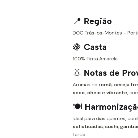
📍
Região
DOC Trás-os-Montes – Port
🍇
Casta
100% Tinta Amarela
👃
Notas de Pro
Aromas de
romã, cereja fr
seco, cheio e vibrante
, com
🍽️
Harmonizaçã
Ideal para dias quentes, c
sofisticadas
,
sushi
,
gambas
tarde.