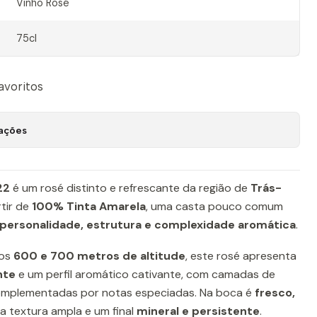
Vinho Rosé
75cl
favoritos
zações
22
é um rosé distinto e refrescante da região de
Trás-
rtir de
100% Tinta Amarela
, uma casta pouco comum
personalidade, estrutura e complexidade aromática
.
 os
600 e 700 metros de altitude
, este rosé apresenta
nte
e um perfil aromático cativante, com camadas de
omplementadas por notas especiadas. Na boca é
fresco,
a textura ampla e um final
mineral e persistente
.