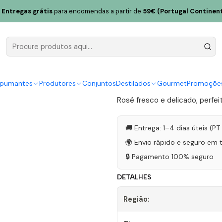
e Passos 2022 Trás-os-Montes Rosé 75cl
Entregas grátis
para encomendas a partir de
59€ (Portugal Continent
Valle de Pa
Montes Ros
|
spumantes
Produtores
Conjuntos
Destilados
Gourmet
Promoçõe
Rosé fresco e delicado, perfe
🚚 Entrega: 1–4 dias úteis (P
🌍 Envio rápido e seguro em 
🔒 Pagamento 100% seguro
DETALHES
Região: