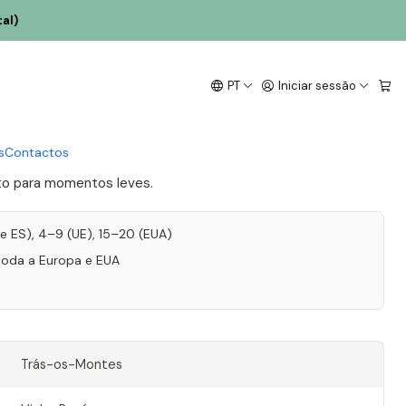
al)
ssos 2022 Trás-os-
PT
Iniciar sessão
é 75cl
s
Contactos
ito para momentos leves.
T e ES), 4–9 (UE), 15–20 (EUA)
toda a Europa e EUA
Trás-os-Montes