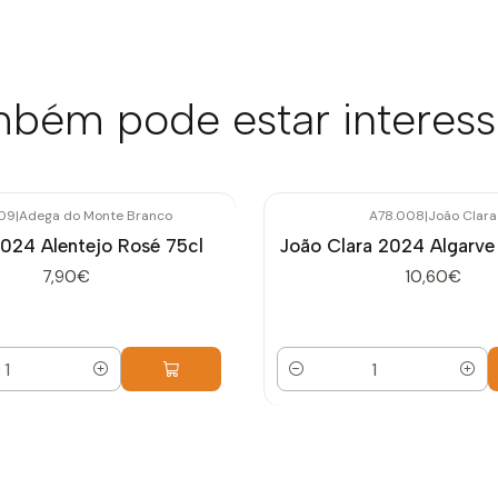
bém pode estar interes
09
|
Adega do Monte Branco
A78.008
|
João Clara
2024 Alentejo Rosé 75cl
João Clara 2024 Algarve
7,90€
10,60€
Quantidade