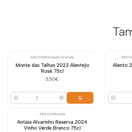
Tam
A62.015
|
Herdade Grande
A82.0
Monte das Talhas 2023 Alentejo
Alento 
Rosé 75cl
5,50€
Quantidade
Quantidade
A93.001
|
Antaia
Antaia Alvarinho Reserva 2024
Vinho Verde Branco 75cl