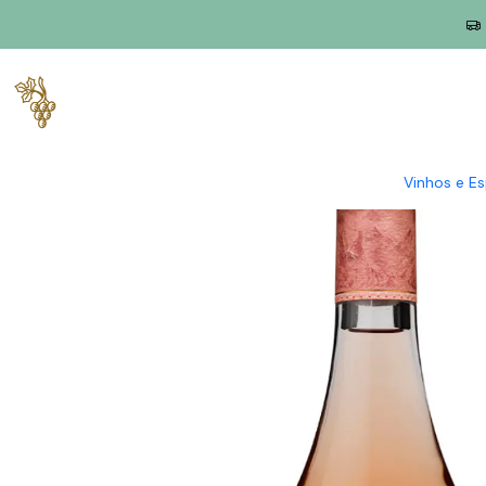
Início
Produtores
Trás-os-Montes
Valle de Passos
Valle d
Vinhos e E