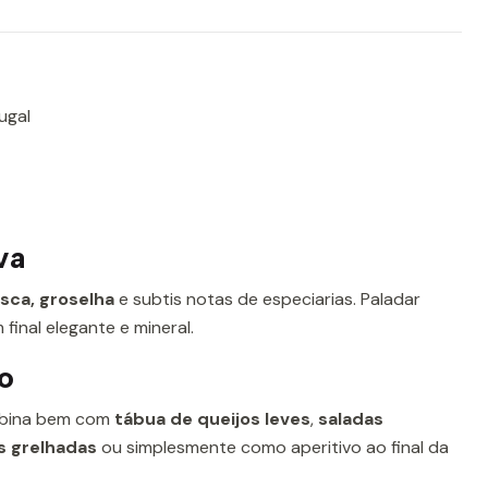
ugal
va
esca, groselha
e subtis notas de especiarias. Paladar
 final elegante e mineral.
o
ombina bem com
tábua de queijos leves
,
saladas
 grelhadas
ou simplesmente como aperitivo ao final da