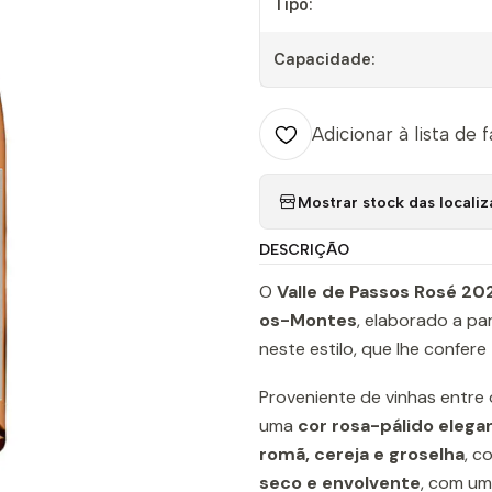
Tipo:
Capacidade:
Adicionar à lista de 
Mostrar stock das locali
DESCRIÇÃO
O
Valle de Passos Rosé 20
os-Montes
, elaborado a pa
neste estilo, que lhe confere
Proveniente de vinhas entre
uma
cor rosa-pálido elega
romã, cereja e groselha
, c
seco e envolvente
, com um