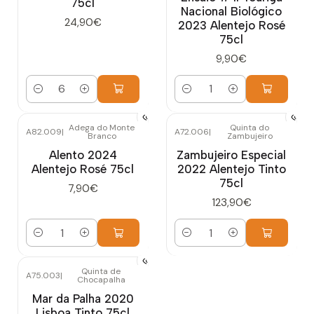
75cl
Nacional Biológico
24,90€
2023 Alentejo Rosé
75cl
9,90€
Quantidade
Quantidade
Adega do Monte
Quinta do
A82.009
|
A72.006
|
Branco
Zambujeiro
Alento 2024
Zambujeiro Especial
Alentejo Rosé 75cl
2022 Alentejo Tinto
75cl
7,90€
123,90€
Quantidade
Quantidade
Quinta de
A75.003
|
Chocapalha
Mar da Palha 2020
Lisboa Tinto 75cl