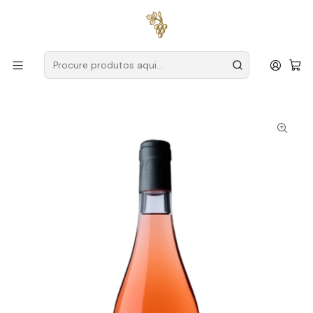
Entregas grátis
para encomendas a partir de
59€ (Portugal
Continental)
Início
Produtores
Alentejo
Susana Esteban – A Arte da Inovação no Alentejo
Susana Esteban Procura 2020 Alentejo Rosé 75cl