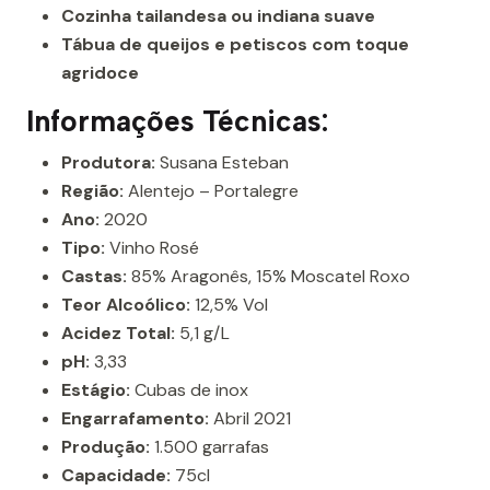
Cozinha tailandesa ou indiana suave
Tábua de queijos e petiscos com toque
agridoce
Informações Técnicas:
Produtora:
Susana Esteban
Região:
Alentejo – Portalegre
Ano:
2020
Tipo:
Vinho Rosé
Castas:
85% Aragonês, 15% Moscatel Roxo
Teor Alcoólico:
12,5% Vol
Acidez Total:
5,1 g/L
pH:
3,33
Estágio:
Cubas de inox
Engarrafamento:
Abril 2021
Produção:
1.500 garrafas
Capacidade:
75cl