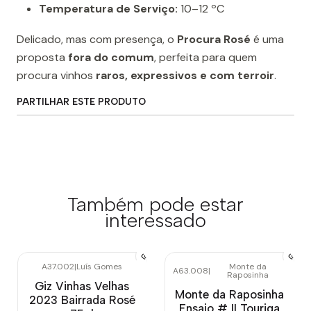
Temperatura de Serviço:
10–12 ºC
Delicado, mas com presença, o
Procura Rosé
é uma
proposta
fora do comum
, perfeita para quem
procura vinhos
raros, expressivos e com terroir
.
PARTILHAR ESTE PRODUTO
Também pode estar
interessado
A37.002
|
Luís Gomes
Monte da
A63.008
|
Raposinha
Giz Vinhas Velhas
Monte da Raposinha
2023 Bairrada Rosé
Ensaio # II Touriga