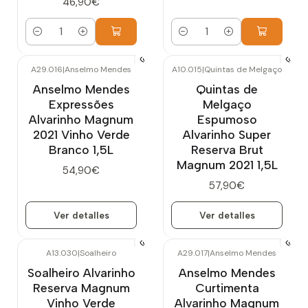
46,90€
Cantidad
Cantidad
A29.016
|
Anselmo Mendes
A10.015
|
Quintas de Melgaço
Agotado
Agotado
Anselmo Mendes
Quintas de
Expressões
Melgaço
Alvarinho Magnum
Espumoso
2021 Vinho Verde
Alvarinho Super
Branco 1,5L
Reserva Brut
Magnum 2021 1,5L
54,90€
57,90€
Ver detalles
Ver detalles
A13.030
|
Soalheiro
A29.017
|
Anselmo Mendes
Agotado
Soalheiro Alvarinho
Anselmo Mendes
Reserva Magnum
Curtimenta
Vinho Verde
Alvarinho Magnum