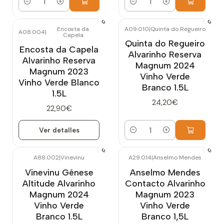
Cantidad
Cantidad
Encosta da
A09.010
|
Quinta do Regueiro
A08.004
|
Capela
Agotado
Quinta do Regueiro
Encosta da Capela
Alvarinho Reserva
Alvarinho Reserva
Magnum 2024
Magnum 2023
Vinho Verde
Vinho Verde Blanco
Branco 1.5L
1.5L
24,20€
22,90€
Ver detalles
Cantidad
A88.002
|
Vinevinu
A29.014
|
Anselmo Mendes
Vinevinu Gênese
Anselmo Mendes
Altitude Alvarinho
Contacto Alvarinho
Magnum 2024
Magnum 2023
Vinho Verde
Vinho Verde
Branco 1.5L
Branco 1,5L