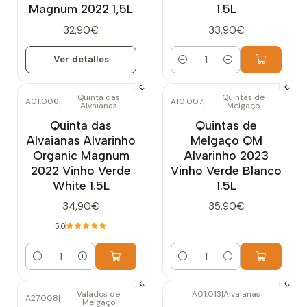
Magnum 2022 1,5L
1.5L
32,90€
33,90€
Ver detalles
Cantidad
Quinta das
Quintas de
A01.006
|
A10.007
|
Alvaianas
Melgaço
Quinta das
Quintas de
Alvaianas Alvarinho
Melgaço QM
Organic Magnum
Alvarinho 2023
2022 Vinho Verde
Vinho Verde Blanco
White 1.5L
1.5L
34,90€
35,90€
5.0
Cantidad
Cantidad
Valados de
A01.013
|
Alvaianas
A27.008
|
Melgaço
Agotado