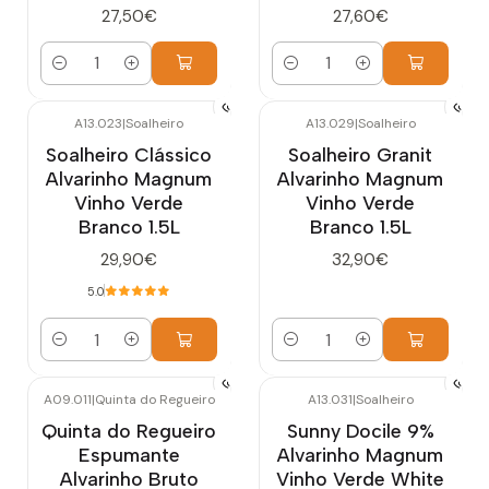
27,50€
27,60€
Cantidad
Cantidad
A13.023
|
Soalheiro
A13.029
|
Soalheiro
Soalheiro Clássico
Soalheiro Granit
Alvarinho Magnum
Alvarinho Magnum
Vinho Verde
Vinho Verde
Branco 1.5L
Branco 1.5L
29,90€
32,90€
5.0
Cantidad
Cantidad
A09.011
|
Quinta do Regueiro
A13.031
|
Soalheiro
Agotado
Quinta do Regueiro
Sunny Docile 9%
Espumante
Alvarinho Magnum
Alvarinho Bruto
Vinho Verde White