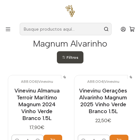
Envío gratuito
para pedidos superiores a
59 € (Portugal
continental)
Inicio
Magnum Alvarinho
Magnum Alvarinho
Filtros
A88.006
|
Vinevinu
A88.004
|
Vinevinu
Vinevinu Almanua
Vinevinu Gerações
Terroir Marítimo
Alvarinho Magnum
Magnum 2024
2025 Vinho Verde
Vinho Verde
Branco 1.5L
Branco 1.5L
22,50€
17,90€