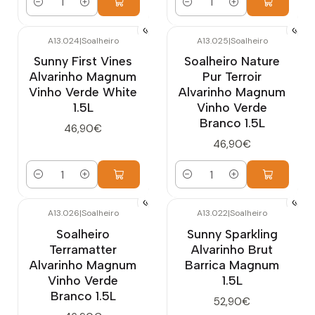
Cantidad
Cantidad
A13.024
|
Soalheiro
A13.025
|
Soalheiro
Sunny First Vines
Soalheiro Nature
Alvarinho Magnum
Pur Terroir
Vinho Verde White
Alvarinho Magnum
1.5L
Vinho Verde
Branco 1.5L
46,90€
46,90€
Cantidad
Cantidad
A13.026
|
Soalheiro
A13.022
|
Soalheiro
Soalheiro
Sunny Sparkling
Terramatter
Alvarinho Brut
Alvarinho Magnum
Barrica Magnum
Vinho Verde
1.5L
Branco 1.5L
52,90€