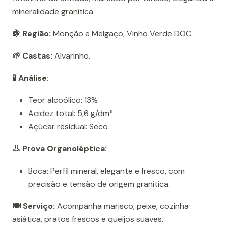
mineralidade granítica.
🍇 Região:
Monção e Melgaço, Vinho Verde DOC.
🌱 Castas:
Alvarinho.
🧪 Análise:
Teor alcoólico: 13%
Acidez total: 5,6 g/dm³
Açúcar residual: Seco
👃 Prova Organoléptica:
Boca: Perfil mineral, elegante e fresco, com
precisão e tensão de origem granítica.
🍽️ Serviço:
Acompanha marisco, peixe, cozinha
asiática, pratos frescos e queijos suaves.