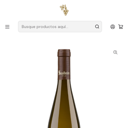
Envío gratuito
para pedidos superiores a
59 € (Portugal
continental)
Inicio
Productores
Vino Verde (Monção & Melgaço)
Soleado
Soalheiro Granit Alvarinho Magnum Vinho Verde Branco 1.5L