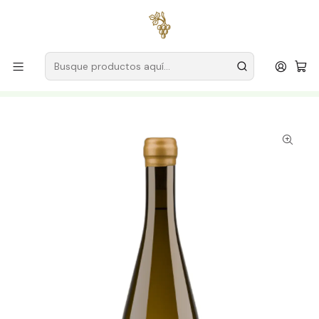
Envío gratuito
para pedidos superiores a
59 € (Portugal
continental)
Inicio
Productores
Vino Verde (Monção & Melgaço)
Soleado
Soalheiro Nature Pur Terroir Alvarinho Magnum Vinho
Verde Branco 1.5L