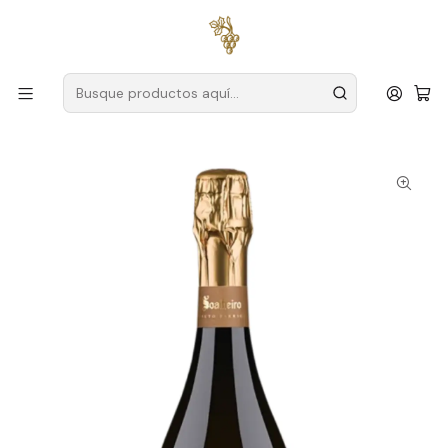
Envío gratuito
para pedidos superiores a
59 € (Portugal
continental)
Inicio
Productores
Vino Verde (Monção & Melgaço)
Soleado
Sunny Sparkling Alvarinho Brut Barrica Magnum 1.5L