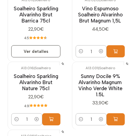
A13.011
|
Soalheiro
A13.020
|
Soalheiro
Agotado
Soalheiro Sparkling
Vino Espumoso
Alvarinho Brut
Soalheiro Alvarinho
Barrica 75cl
Brut Magnum 1,5L
22,90€
44,50€
4.5
Ver detalles
Cantidad
A13.016
|
Soalheiro
A13.031
|
Soalheiro
Soalheiro Sparkling
Sunny Docile 9%
Alvarinho Brut
Alvarinho Magnum
Nature 75cl
Vinho Verde White
1.5L
22,90€
33,90€
4.9
Cantidad
Cantidad
A13.035
|
Soalheiro