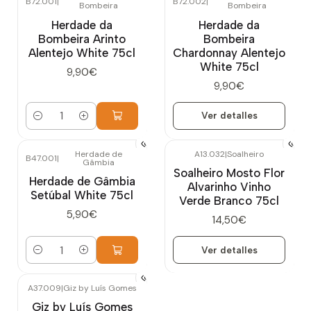
B72.001
|
B72.002
|
Bombeira
Bombeira
Agotado
Herdade da
Herdade da
Bombeira Arinto
Bombeira
Alentejo White 75cl
Chardonnay Alentejo
White 75cl
9,90€
9,90€
Ver detalles
Cantidad
Herdade de
A13.032
|
Soalheiro
B47.001
|
Gâmbia
Agotado
Soalheiro Mosto Flor
Herdade de Gâmbia
Alvarinho Vinho
Setúbal White 75cl
Verde Branco 75cl
5,90€
14,50€
Ver detalles
Cantidad
A37.009
|
Giz by Luís Gomes
Giz by Luís Gomes