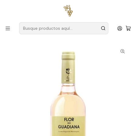
Envío gratuito
para pedidos superiores a
59 € (Portugal
continental)
Inicio
Productores
Alentejo
Herdade da Bombeira
Flor do Guadiana Alentejo White 75cl