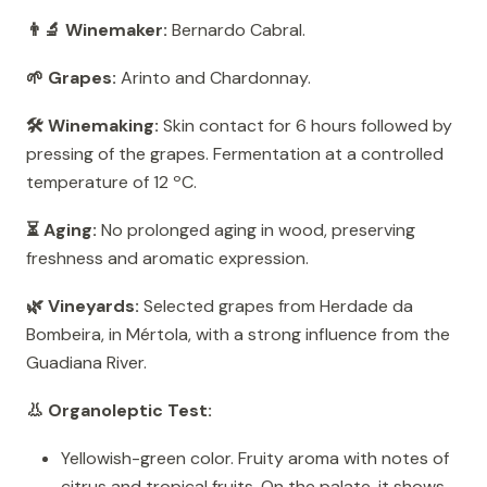
👨‍🔬 Winemaker:
Bernardo Cabral.
🌱 Grapes:
Arinto and Chardonnay.
🛠️ Winemaking:
Skin contact for 6 hours followed by
pressing of the grapes. Fermentation at a controlled
temperature of 12 ºC.
⏳ Aging:
No prolonged aging in wood, preserving
freshness and aromatic expression.
🌿 Vineyards:
Selected grapes from Herdade da
Bombeira, in Mértola, with a strong influence from the
Guadiana River.
👃 Organoleptic Test:
Yellowish-green color. Fruity aroma with notes of
citrus and tropical fruits. On the palate, it shows