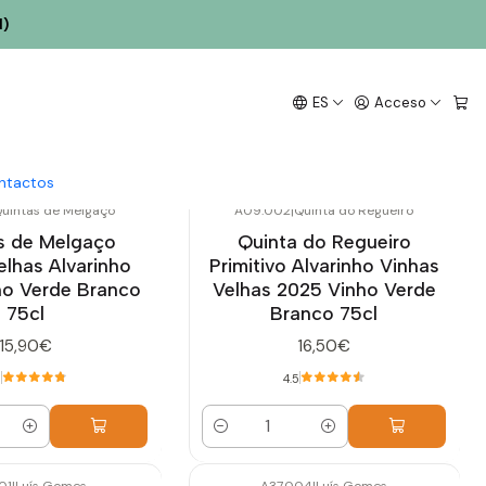
l)
ES
Acceso
ntactos
uintas de Melgaço
A09.002
|
Quinta do Regueiro
s de Melgaço
Quinta do Regueiro
elhas Alvarinho
Primitivo Alvarinho Vinhas
ho Verde Branco
Velhas 2025 Vinho Verde
75cl
Branco 75cl
15,90€
16,50€
8
4.5
Cantidad
01
|
Luís Gomes
A37.004
|
Luís Gomes