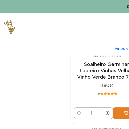
Inicio
Viñas viejas
Vinos 
A13.014
|
Soalheiro
Soalheiro Germinar
Loureiro Vinhas Velh
Vinho Verde Branco 7
11,90€
5.0
Cantidad
A13.004
|
Soalheiro