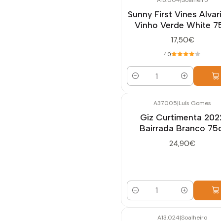
Sunny First Vines Alvar
Vinho Verde White 7
17,50€
4.0
Cantidad
A37.005
|
Luís Gomes
Giz Curtimenta 202
Bairrada Branco 75c
24,90€
Cantidad
A13.024
|
Soalheiro