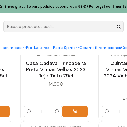
Envío gratuito
para pedidos superiores a
59 € (Portugal continenta
Viñas viejas
y Espumosos
Productores
Packs
Spirits
Gourmet
Promociones
Co
A66.004
|
Casa Cadaval
A10.009
|
Q
Casa Cadaval Trincadeira
Quinta
as
Preta Vinhas Velhas 2023
Vinhas V
5cl
Tejo Tinto 75cl
2024 Vin
14,90€
4.
Cantidad
Cantidad
A64.007
|
Quinta Seara D'Ordens
A37.0