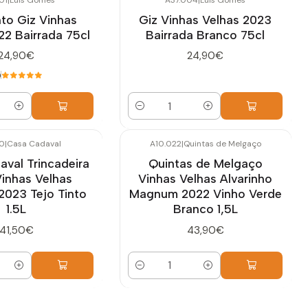
nto Giz Vinhas
Giz Vinhas Velhas 2023
22 Bairrada 75cl
Bairrada Branco 75cl
24,90€
24,90€
0
Cantidad
0
|
Casa Cadaval
A10.022
|
Quintas de Melgaço
val Trincadeira
Quintas de Melgaço
Vinhas Velhas
Vinhas Velhas Alvarinho
023 Tejo Tinto
Magnum 2022 Vinho Verde
1.5L
Branco 1,5L
41,50€
43,90€
Cantidad