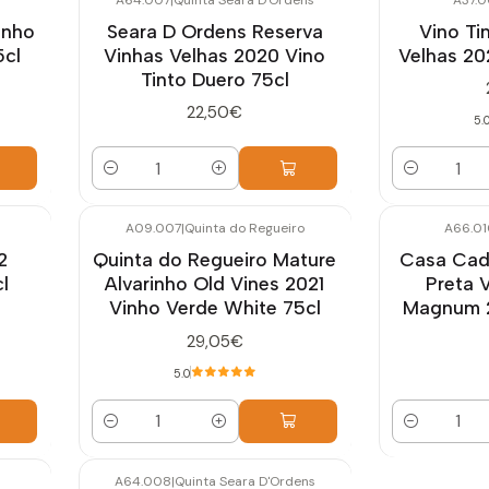
inho
Seara D Ordens Reserva
Vino Ti
5cl
Vinhas Velhas 2020 Vino
Velhas 20
Tinto Duero 75cl
22,50€
5.
Cantidad
Cantidad
A09.007
|
Quinta do Regueiro
A66.01
2
Quinta do Regueiro Mature
Casa Cada
l
Alvarinho Old Vines 2021
Preta 
Vinho Verde White 75cl
Magnum 2
29,05€
5.0
Cantidad
Cantidad
A64.008
|
Quinta Seara D'Ordens