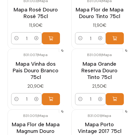
B31.003
|
Mapa
B31.004
|
Mapa
Mapa Rosé Douro
Mapa Flor de Mapa
Rosé 75cl
Douro Tinto 75cl
11,90€
11,90€
Cantidad
Cantidad
B31.007
|
Mapa
B31.008
|
Mapa
Mapa Vinha dos
Mapa Grande
Pais Douro Branco
Reserva Douro
75cl
Tinto 75cl
20,90€
21,50€
Cantidad
Cantidad
B31.005
|
Mapa
B31.001
|
Mapa
Mapa Flor de Mapa
Mapa Porto
Magnum Douro
Vintage 2017 75cl