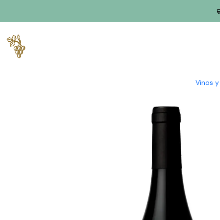
Inicio
Productores
Tajo
Bodega ODE
Oda Bodega Cuarteto
Vinos 