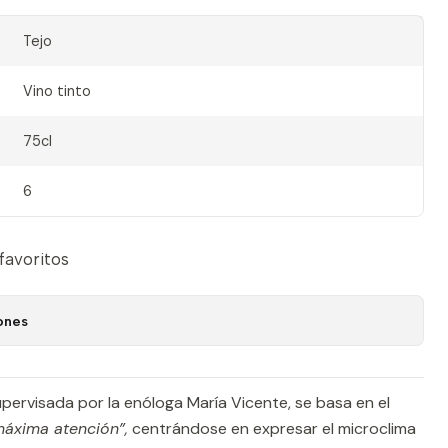
Tejo
Vino tinto
75cl
6
 favoritos
ones
upervisada por la enóloga María Vicente, se basa en el
máxima atención”,
centrándose en expresar el microclima