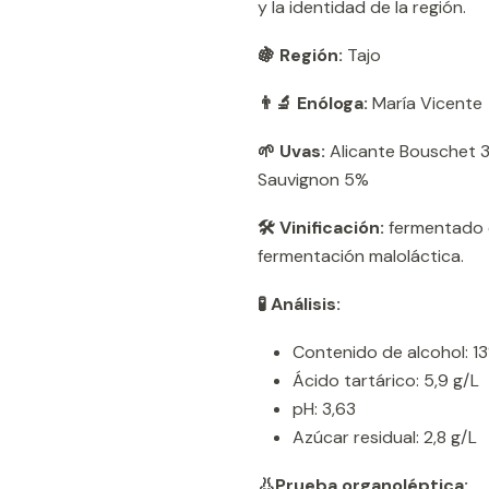
y la identidad de la región.
🍇 Región:
Tajo
👨‍🔬 Enóloga:
María Vicente
🌱 Uvas:
Alicante Bouschet 
Sauvignon 5%
🛠️ Vinificación:
fermentado e
fermentación maloláctica.
🧪 Análisis:
Contenido de alcohol: 1
Ácido tartárico: 5,9 g/L
pH: 3,63
Azúcar residual: 2,8 g/L
👃Prueba organoléptica: