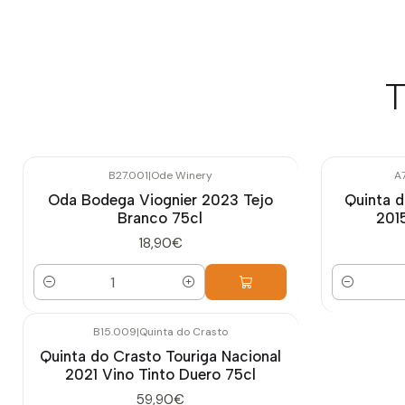
T
B27.001
|
Ode Winery
A
Oda Bodega Viognier 2023 Tejo
Quinta d
Branco 75cl
2015
18,90€
Cantidad
Cantidad
B15.009
|
Quinta do Crasto
Quinta do Crasto Touriga Nacional
2021 Vino Tinto Duero 75cl
59,90€