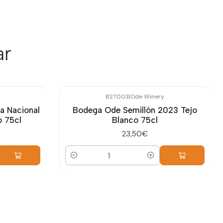
ar
B27.003
|
Ode Winery
a Nacional
Bodega Ode Semillón 2023 Tejo
o 75cl
Blanco 75cl
23,50€
Cantidad