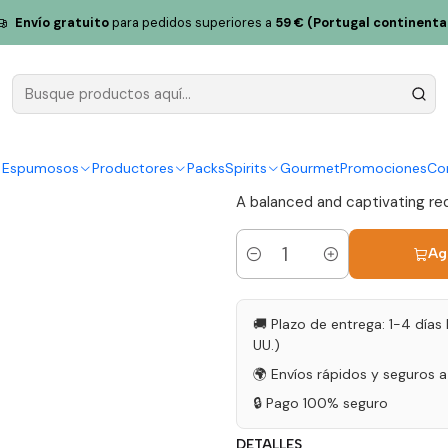
 2022 Tejo Tinto 75cl
Envío gratuito
para pedidos superiores a
59 € (Portugal continenta
Oda Bodega
Tinto 75cl
|
y Espumosos
Productores
Packs
Spirits
Gourmet
Promociones
Co
A balanced and captivating red 
Ag
Cantidad
🚚 Plazo de entrega: 1-4 días 
UU.)
🌍 Envíos rápidos y seguros 
🔒 Pago 100% seguro
DETALLES