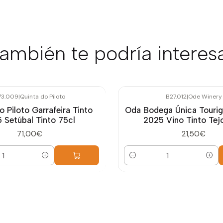
ambién te podría interes
73.009
|
Quinta do Piloto
B27.012
|
Ode Winery
o Piloto Garrafeira Tinto
Oda Bodega Única Tourig
 Setúbal Tinto 75cl
2025 Vino Tinto Tej
71,00€
21,50€
Cantidad