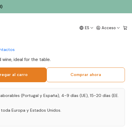
l)
 Cuarteto 2022 Tejo
ES
Acceso
ntactos
wine, ideal for the table.
regar al carro
Comprar ahora
laborables (Portugal y España), 4-9 días (UE), 15-20 días (EE.
a toda Europa y Estados Unidos.