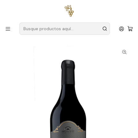
Envío gratuito
para pedidos superiores a
59 € (Portugal
continental)
Inicio
Productores
Setúbal
Quinta del Piloto
Quinta do Piloto Garrafeira Tinto 2015 Setúbal Tinto 75cl