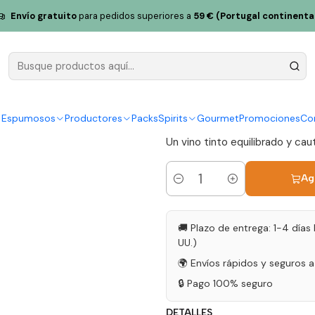
ocapalha Tinto Magnum 2018 Lisboa Tinto 1,5L
Envío gratuito
para pedidos superiores a
59 € (Portugal continenta
Quinta de 
Magnum 201
|
y Espumosos
Productores
Packs
Spirits
Gourmet
Promociones
Co
Un vino tinto equilibrado y ca
Ag
Cantidad
🚚 Plazo de entrega: 1-4 días 
UU.)
🌍 Envíos rápidos y seguros 
🔒 Pago 100% seguro
DETALLES