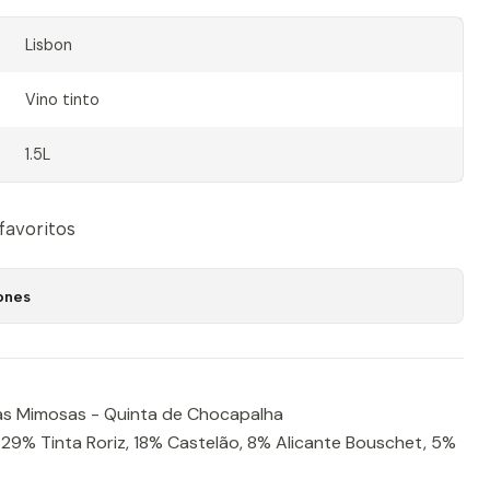
Lisbon
Vino tinto
1.5L
 favoritos
ones
as Mimosas - Quinta de Chocapalha
29% Tinta Roriz, 18% Castelão, 8% Alicante Bouschet, 5%