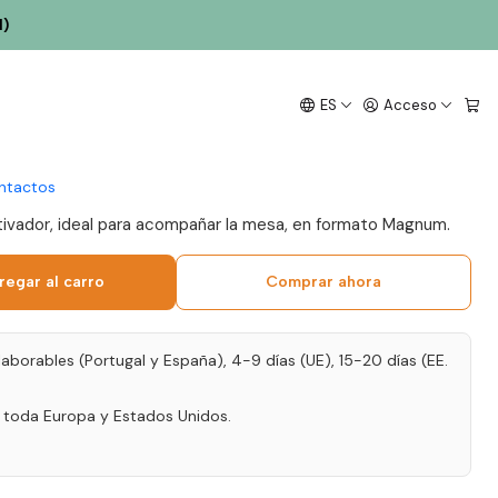
l)
Chocapalha Tinto
ES
Acceso
8 Lisboa Tinto 1,5L
ntactos
utivador, ideal para acompañar la mesa, en formato Magnum.
regar al carro
Comprar ahora
laborables (Portugal y España), 4-9 días (UE), 15-20 días (EE.
a toda Europa y Estados Unidos.