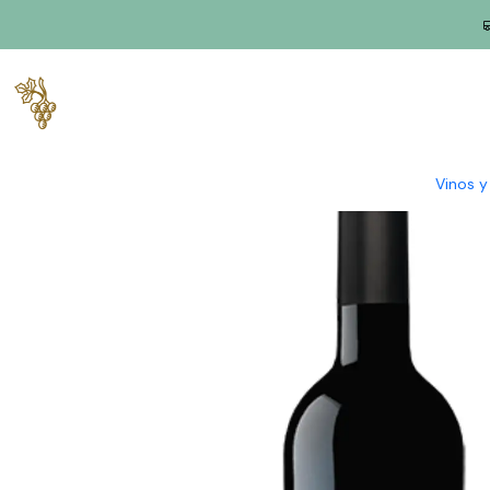
Inicio
Productores
Lisboa
Finca Chocapalha
Quinta de Ch
Vinos 