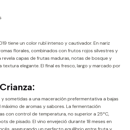
s
:
9 tiene un color rubí intenso y cautivador. En nariz
omas florales, combinados con frutos rojos silvestres y
 revela capas de frutas maduras, notas de bosque y
textura elegante. El final es fresco, largo y marcado por
Crianza:
s y sometidas a una maceración prefermentativa a bajas
l máximo de aromas y sabores. La fermentación
ntas con control de temperatura, no superior a 25ºC,
bots de pisado. El vino envejeció durante 18 meses en
ncés, asegurando un perfecto equilibrio entre fruta y