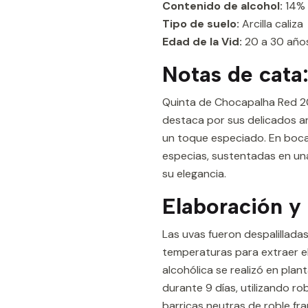
Contenido de alcohol:
14%
Tipo de suelo:
Arcilla caliza
Edad de la Vid:
20 a 30 año
Notas de cata
Quinta de Chocapalha Red 201
destaca por sus delicados ar
un toque especiado. En boca
especias, sustentadas en una 
su elegancia.
Elaboración y 
Las uvas fueron despalillada
temperaturas para extraer e
alcohólica se realizó en pla
durante 9 días, utilizando ro
barricas neutras de roble fra