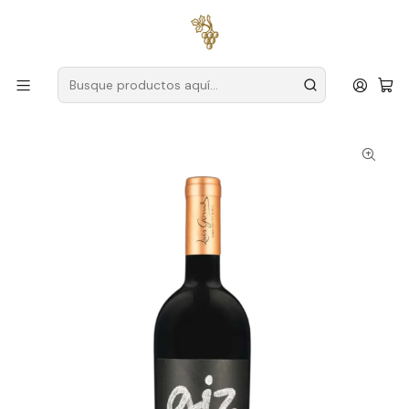
Envío gratuito
para pedidos superiores a
59 € (Portugal
continental)
Inicio
Productores
Bairrada
Tiza de Luis Gomes
Giz Vinhas Velhas 2023 Bairrada Rosé 75cl