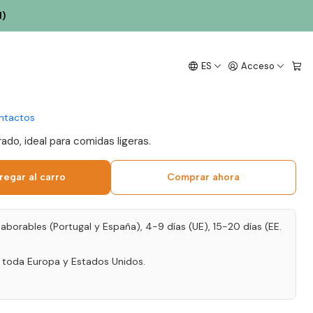
l)
al Marquesa de
ES
Acceso
1 Tejo blanco 75cl
ntactos
rado, ideal para comidas ligeras.
regar al carro
Comprar ahora
laborables (Portugal y España), 4-9 días (UE), 15-20 días (EE.
a toda Europa y Estados Unidos.