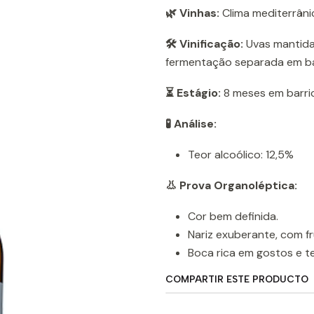
🌿 Vinhas:
Clima mediterrâni
🛠️ Vinificação:
Uvas mantida
fermentação separada em ba
⏳ Estágio:
8 meses em barri
🧪 Análise:
Teor alcoólico: 12,5%
👃 Prova Organoléptica:
Cor bem definida.
Nariz exuberante, com fr
Boca rica em gostos e te
COMPARTIR ESTE PRODUCTO