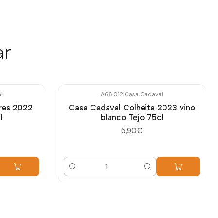
ar
l
A66.012
|
Casa Cadaval
res 2022
Casa Cadaval Colheita 2023 vino
l
blanco Tejo 75cl
5,90€
Cantidad