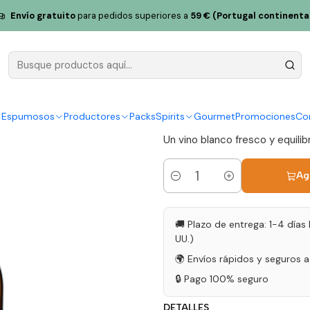
sa de Cadaval 2021 Tejo blanco 75cl
Envío gratuito
para pedidos superiores a
59 € (Portugal continenta
Casa Cadav
Cadaval 202
|
y Espumosos
Productores
Packs
Spirits
Gourmet
Promociones
Co
Un vino blanco fresco y equilib
Ag
Cantidad
🚚 Plazo de entrega: 1-4 días 
UU.)
🌍 Envíos rápidos y seguros 
🔒 Pago 100% seguro
DETALLES