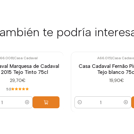
ambién te podría interes
66.008
|
Casa Cadaval
A66.015
|
Casa Cadava
val Marquesa de Cadaval
Casa Cadaval Fernão Pi
 2015 Tejo Tinto 75cl
Tejo blanco 75c
29,70€
19,90€
5.0
Cantidad